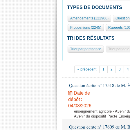
TYPES DE DOCUMENTS
Amendements (122906)
Question
Propositions (2245)
Rapports (10
TRI DES RÉSULTATS
Trier par pertinence
Trier par date
« précedent
1
2
3
4
Question écrite n° 17518 de M. 
Date de
dépôt :
04/08/2026
enseignement agricole - Avenir d
Avenir du dispositif Pacte Ensei
Question écrite n° 17609 de M. 