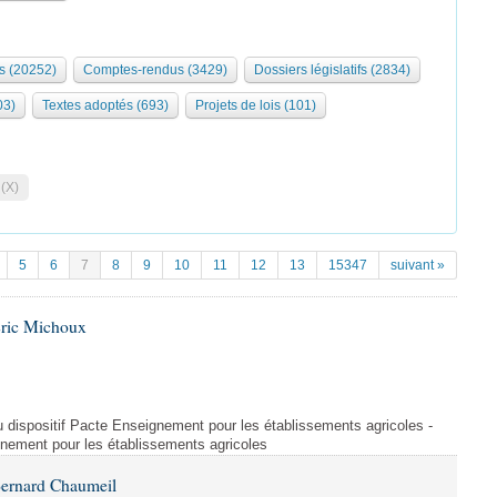
s (20252)
Comptes-rendus (3429)
Dossiers législatifs (2834)
03)
Textes adoptés (693)
Projets de lois (101)
 (X)
5
6
7
8
9
10
11
12
13
15347
suivant »
Éric Michoux
u dispositif Pacte Enseignement pour les établissements agricoles -
gnement pour les établissements agricoles
Bernard Chaumeil