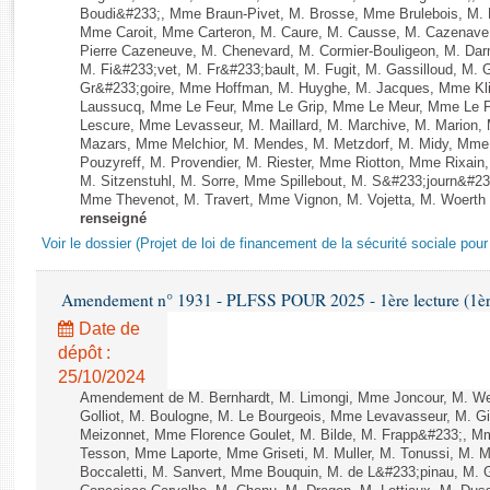
Rapports d'enquête
Boudi&#233;, Mme Braun-Pivet, M. Brosse, Mme Brulebois, M.
Rapports législatifs
Mme Caroit, Mme Carteron, M. Caure, M. Causse, M. Cazenav
Pierre Cazeneuve, M. Chenevard, M. Cormier-Bouligeon, M. Dar
Rapports sur l'application des lois
M. Fi&#233;vet, M. Fr&#233;bault, M. Fugit, M. Gassilloud, M. G
Baromètre de l’application des lois
Gr&#233;goire, Mme Hoffman, M. Huyghe, M. Jacques, Mme Klin
Laussucq, Mme Le Feur, Mme Le Grip, Mme Le Meur, Mme Le P
Lescure, Mme Levasseur, M. Maillard, M. Marchive, M. Marion
Mazars, Mme Melchior, M. Mendes, M. Metzdorf, M. Midy, Mme
Dossiers législatifs
Pouzyreff, M. Provendier, M. Riester, Mme Riotton, Mme Rixain
Budget et sécurité sociale
M. Sitzenstuhl, M. Sorre, Mme Spillebout, M. S&#233;journ&#233
Mme Thevenot, M. Travert, Mme Vignon, M. Vojetta, M. Woerth e
Questions écrites et orales
renseigné
Comptes rendus des débats
Voir le dossier (Projet de loi de financement de la sécurité sociale pou
Amendement n° 1931 - PLFSS POUR 2025 - 1ère lecture (1ère 
Date de
dépôt :
25/10/2024
Amendement de M. Bernhardt, M. Limongi, Mme Joncour, M. Web
Golliot, M. Boulogne, M. Le Bourgeois, Mme Levavasseur, M. G
Meizonnet, Mme Florence Goulet, M. Bilde, M. Frapp&#233;, Mme 
Tesson, Mme Laporte, Mme Griseti, M. Muller, M. Tonussi, M.
Boccaletti, M. Sanvert, Mme Bouquin, M. de L&#233;pinau, M. 