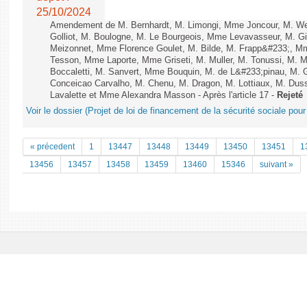
25/10/2024
Amendement de M. Bernhardt, M. Limongi, Mme Joncour, M. Web
Golliot, M. Boulogne, M. Le Bourgeois, Mme Levavasseur, M. G
Meizonnet, Mme Florence Goulet, M. Bilde, M. Frapp&#233;, Mme 
Tesson, Mme Laporte, Mme Griseti, M. Muller, M. Tonussi, M.
Boccaletti, M. Sanvert, Mme Bouquin, M. de L&#233;pinau, M. 
Conceicao Carvalho, M. Chenu, M. Dragon, M. Lottiaux, M. Du
Lavalette et Mme Alexandra Masson - Après l'article 17 -
Rejeté
Voir le dossier (Projet de loi de financement de la sécurité sociale pou
« précedent
1
13447
13448
13449
13450
13451
1
13456
13457
13458
13459
13460
15346
suivant »