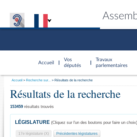
Assemb
Accèder à
la page
Vos
Travaux
Accueil
d'accueil
députés
parlementaires
Vous
Accueil
Recherche sur...
Résultats de la recherche
êtes
Résultats de la recherche
Général
ici
CONNEX
TRAVA
CONNA
DÉC
:
153459
résultats trouvés
LÉGISLATURE
(Cliquez sur l'un des boutons pour faire un choix
17e législature (X)
Précédentes législatures