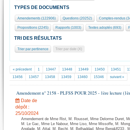
S'id
Présidence
Séance publique
Rôle et pouvoirs de l'Assemblée
Visiter l'Assemblée
TYPES DE DOCUMENTS
Fiches « Connaissance de l’Assemblée »
577 députés
Commissions et autres organes
Visite virtuelle du palais Bourbon
Amendements (122906)
Questions (20252)
Comptes-rendus (3
Organisation de l'Assemblée
Groupes politiques
Europe et International
Assister à une séance
Mot
Propositions (2245)
Rapports (1003)
Textes adoptés (693)
P
Présidence
Conférence des Présidents
Bureau
Collège des Ques
Élections législatives
Contrôle et évaluation
Accès des chercheurs à l’Assemblée
TRI DES RÉSULTATS
Congrès
Les évènements
S'inscrire
Trier par pertinence
Trier par date (X)
Pétitions
Statistiques et chiffres clés
Transparence et déontologie
Vous n'ave
Patrimoine
E
Documents de référence
« précedent
1
13447
13448
13449
13450
13451
1
La Bibliothèque
( Constitution | Règlement de l'Assemblée ... )
Documents parlementaires
13456
13457
13458
13459
13460
15346
suivant »
Les archives
Projets de loi
Contacts et plan d'accès
Amendement n° 2158 - PLFSS POUR 2025 - 1ère lecture (1ère 
Propositions de loi
Histoire
Photos libres de droit
Amendements
Date de
Juniors
dépôt :
Textes adoptés
Anciennes législatures
25/10/2024
Amendement de Mme Rist, M. Rousset, Mme Delorme Duret, Mm
Liens vers les sites publics
Rapports d'information
M. Le Gac, Mme Le Nabour, Mme Liso, Mme Missoffe, M. Monga
Anglade, M. Attal, M. Becht, M. Belhaddad, Mme Berg&#233;, M.