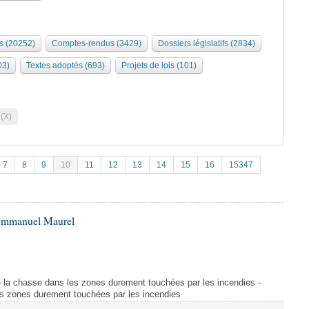
s (20252)
Comptes-rendus (3429)
Dossiers législatifs (2834)
03)
Textes adoptés (693)
Projets de lois (101)
 (X)
7
8
9
10
11
12
13
14
15
16
15347
 Emmanuel Maurel
 la chasse dans les zones durement touchées par les incendies -
s zones durement touchées par les incendies