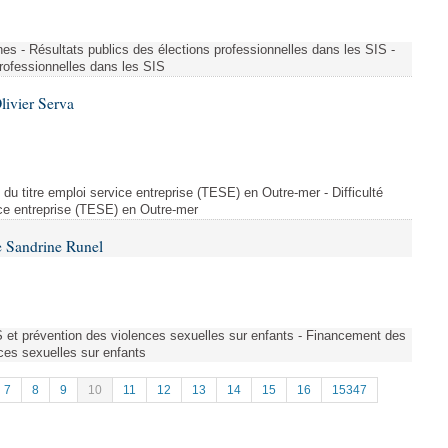
es - Résultats publics des élections professionnelles dans les SIS -
professionnelles dans les SIS
livier Serva
on du titre emploi service entreprise (TESE) en Outre-mer - Difficulté
vice entreprise (TESE) en Outre-mer
 Sandrine Runel
et prévention des violences sexuelles sur enfants - Financement des
ces sexuelles sur enfants
7
8
9
10
11
12
13
14
15
16
15347