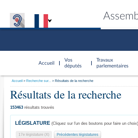
Assemb
Accèder à
la page
Vos
Travaux
Accueil
d'accueil
députés
parlementaires
Vous
Accueil
Recherche sur...
Résultats de la recherche
êtes
Résultats de la recherche
Général
ici
CONNEX
TRAVA
CONNA
DÉC
:
153463
résultats trouvés
LÉGISLATURE
(Cliquez sur l'un des boutons pour faire un choix
17e législature (X)
Précédentes législatures