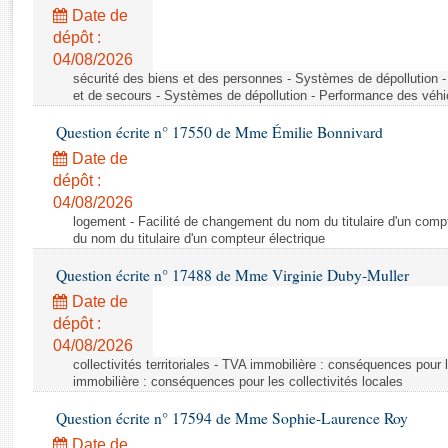
Rapports d'enquête
Date de
Rapports législatifs
dépôt :
Rapports sur l'application des lois
04/08/2026
Baromètre de l’application des lois
sécurité des biens et des personnes - Systèmes de dépollution 
et de secours - Systèmes de dépollution - Performance des véhi
Question écrite n° 17550 de Mme Émilie Bonnivard
Dossiers législatifs
Date de
Budget et sécurité sociale
dépôt :
Questions écrites et orales
04/08/2026
Comptes rendus des débats
logement - Facilité de changement du nom du titulaire d'un compt
du nom du titulaire d'un compteur électrique
Question écrite n° 17488 de Mme Virginie Duby-Muller
Date de
dépôt :
04/08/2026
collectivités territoriales - TVA immobilière : conséquences pour 
immobilière : conséquences pour les collectivités locales
Question écrite n° 17594 de Mme Sophie-Laurence Roy
Date de