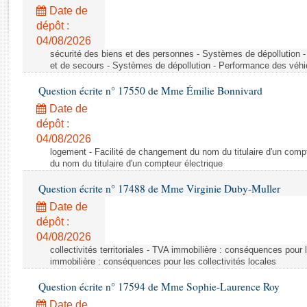
Rapports d'enquête
Date de
Rapports législatifs
dépôt :
Rapports sur l'application des lois
04/08/2026
Baromètre de l’application des lois
sécurité des biens et des personnes - Systèmes de dépollution 
et de secours - Systèmes de dépollution - Performance des véhi
Question écrite n° 17550 de Mme Émilie Bonnivard
Dossiers législatifs
Date de
Budget et sécurité sociale
dépôt :
Questions écrites et orales
04/08/2026
Comptes rendus des débats
logement - Facilité de changement du nom du titulaire d'un compt
du nom du titulaire d'un compteur électrique
Question écrite n° 17488 de Mme Virginie Duby-Muller
Date de
dépôt :
04/08/2026
collectivités territoriales - TVA immobilière : conséquences pour 
immobilière : conséquences pour les collectivités locales
Question écrite n° 17594 de Mme Sophie-Laurence Roy
Date de