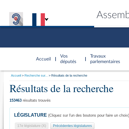
Assemb
Accèder à
la page
Vos
Travaux
Accueil
d'accueil
députés
parlementaires
Vous
Accueil
Recherche sur...
Résultats de la recherche
êtes
Résultats de la recherche
Général
ici
CONNEX
TRAVA
CONNA
DÉC
:
153463
résultats trouvés
LÉGISLATURE
(Cliquez sur l'un des boutons pour faire un choix
17e législature (X)
Précédentes législatures