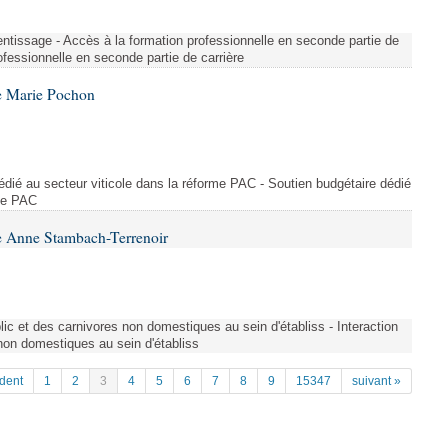
entissage - Accès à la formation professionnelle en seconde partie de
ofessionnelle en seconde partie de carrière
e Marie Pochon
dédié au secteur viticole dans la réforme PAC - Soutien budgétaire dédié
rme PAC
e Anne Stambach-Terrenoir
blic et des carnivores non domestiques au sein d'établiss - Interaction
 non domestiques au sein d'établiss
dent
1
2
3
4
5
6
7
8
9
15347
suivant »