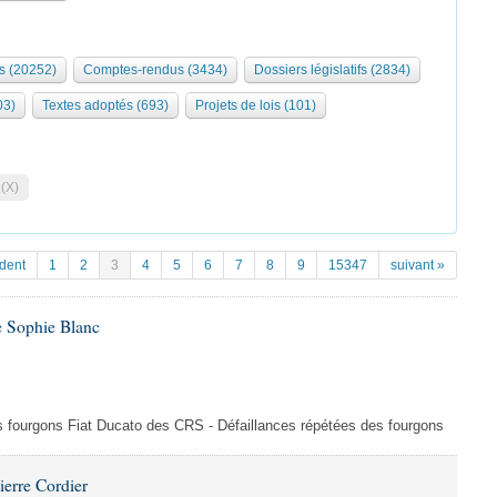
s (20252)
Comptes-rendus (3434)
Dossiers législatifs (2834)
03)
Textes adoptés (693)
Projets de lois (101)
 (X)
dent
1
2
3
4
5
6
7
8
9
15347
suivant »
e Sophie Blanc
es fourgons Fiat Ducato des CRS - Défaillances répétées des fourgons
ierre Cordier