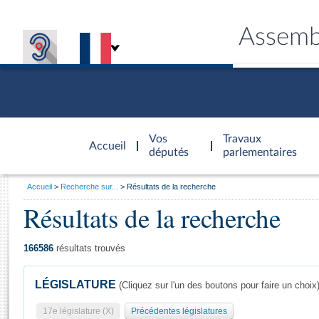
Assemb
Accèder à
la page
Vos
Travaux
Accueil
d'accueil
députés
parlementaires
Vous
Accueil
Recherche sur...
Résultats de la recherche
êtes
Résultats de la recherche
Général
ici
CONNEX
TRAVA
CONNA
DÉC
:
166586
résultats trouvés
LÉGISLATURE
(Cliquez sur l'un des boutons pour faire un choix
17e législature (X)
Précédentes législatures