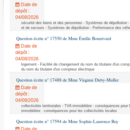
Rapports d'enquête
Date de
Rapports législatifs
dépôt :
Rapports sur l'application des lois
04/08/2026
Baromètre de l’application des lois
sécurité des biens et des personnes - Systèmes de dépollution 
et de secours - Systèmes de dépollution - Performance des véhi
Question écrite n° 17550 de Mme Émilie Bonnivard
Dossiers législatifs
Date de
Budget et sécurité sociale
dépôt :
Questions écrites et orales
04/08/2026
Comptes rendus des débats
logement - Facilité de changement du nom du titulaire d'un compt
du nom du titulaire d'un compteur électrique
Question écrite n° 17488 de Mme Virginie Duby-Muller
Date de
dépôt :
04/08/2026
collectivités territoriales - TVA immobilière : conséquences pour 
immobilière : conséquences pour les collectivités locales
Question écrite n° 17594 de Mme Sophie-Laurence Roy
Date de