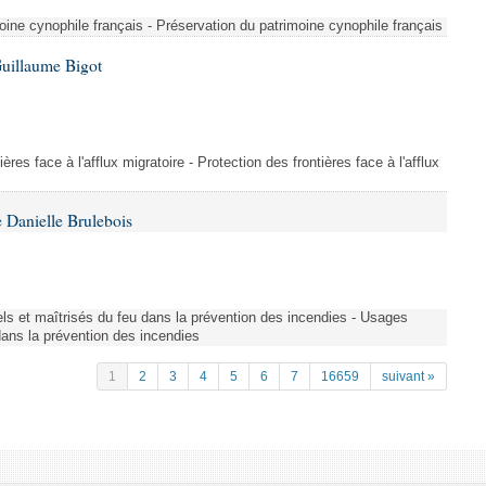
ine cynophile français - Préservation du patrimoine cynophile français
Guillaume Bigot
ères face à l'afflux migratoire - Protection des frontières face à l'afflux
 Danielle Brulebois
nels et maîtrisés du feu dans la prévention des incendies - Usages
 dans la prévention des incendies
1
2
3
4
5
6
7
16659
suivant »