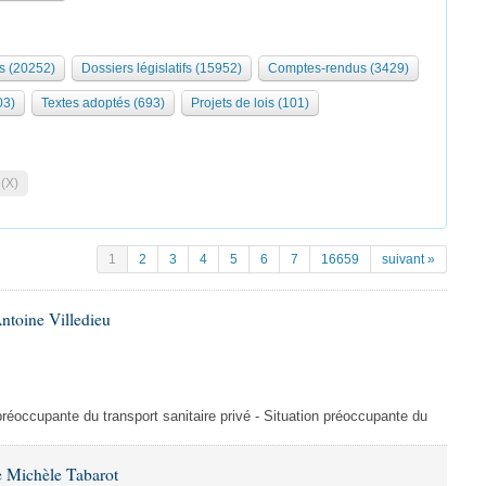
s (20252)
Dossiers législatifs (15952)
Comptes-rendus (3429)
03)
Textes adoptés (693)
Projets de lois (101)
 (X)
1
2
3
4
5
6
7
16659
suivant »
ntoine Villedieu
préoccupante du transport sanitaire privé - Situation préoccupante du
 Michèle Tabarot