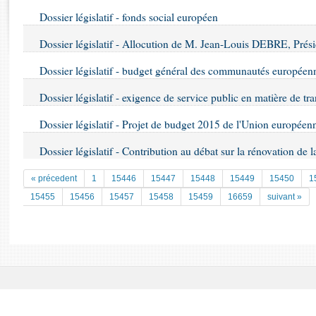
Rapports d'enquête
Dossier législatif - fonds social européen
Rapports législatifs
Rapports sur l'application des lois
Dossier législatif - Allocution de M. Jean-Louis DEBRE, Prési
Baromètre de l’application des lois
Dossier législatif - budget général des communautés europée
Dossier législatif - exigence de service public en matière de tr
Dossiers législatifs
Budget et sécurité sociale
Dossier législatif - Projet de budget 2015 de l'Union européen
Questions écrites et orales
Dossier législatif - Contribution au débat sur la rénovation de l
Comptes rendus des débats
« précedent
1
15446
15447
15448
15449
15450
1
15455
15456
15457
15458
15459
16659
suivant »