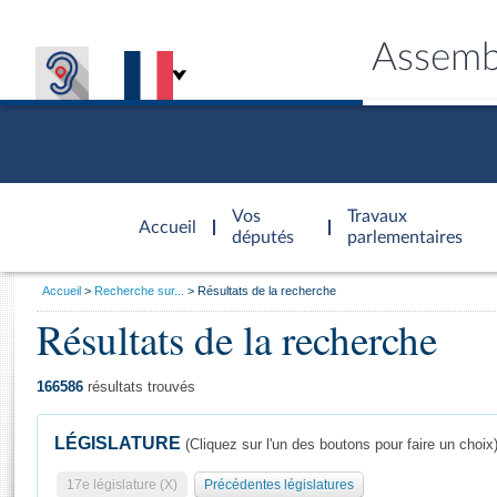
Assemb
Accèder à
la page
Vos
Travaux
Accueil
d'accueil
députés
parlementaires
Vous
Accueil
Recherche sur...
Résultats de la recherche
êtes
Résultats de la recherche
Général
ici
CONNEX
TRAVA
CONNA
DÉC
:
166586
résultats trouvés
LÉGISLATURE
(Cliquez sur l'un des boutons pour faire un choix
17e législature (X)
Précédentes législatures