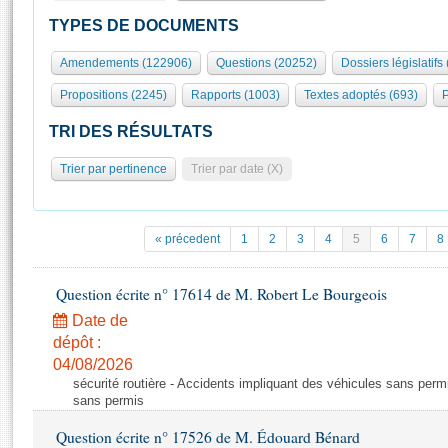
S'id
Présidence
Séance publique
Rôle et pouvoirs de l'Assemblée
Visiter l'Assemblée
TYPES DE DOCUMENTS
Fiches « Connaissance de l’Assemblée »
577 députés
Commissions et autres organes
Visite virtuelle du palais Bourbon
Amendements (122906)
Questions (20252)
Dossiers législatifs
Organisation de l'Assemblée
Groupes politiques
Europe et International
Assister à une séance
Mot
Propositions (2245)
Rapports (1003)
Textes adoptés (693)
P
Présidence
Conférence des Présidents
Bureau
Collège des Ques
Élections législatives
Contrôle et évaluation
Accès des chercheurs à l’Assemblée
TRI DES RÉSULTATS
Congrès
Les évènements
S'inscrire
Trier par pertinence
Trier par date (X)
Pétitions
Statistiques et chiffres clés
Transparence et déontologie
Vous n'ave
Patrimoine
E
Documents de référence
« précedent
1
2
3
4
5
6
7
8
La Bibliothèque
( Constitution | Règlement de l'Assemblée ... )
Documents parlementaires
Les archives
Question écrite n° 17614 de M. Robert Le Bourgeois
Projets de loi
Contacts et plan d'accès
Date de
Propositions de loi
Histoire
Photos libres de droit
dépôt :
Amendements
Juniors
04/08/2026
Textes adoptés
sécurité routière - Accidents impliquant des véhicules sans perm
Anciennes législatures
sans permis
Liens vers les sites publics
Rapports d'information
Question écrite n° 17526 de M. Édouard Bénard