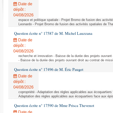
Rapports d'enquête
Date de
Rapports législatifs
dépôt :
Rapports sur l'application des lois
04/08/2026
Baromètre de l’application des lois
espace et politique spatiale - Projet Bromo de fusion des activit
Leonardo - Projet Bromo de fusion des activités spatiales de Tha
Question écrite n° 17587 de M. Michel Lauzzana
Dossiers législatifs
Date de
Budget et sécurité sociale
dépôt :
Questions écrites et orales
04/08/2026
Comptes rendus des débats
recherche et innovation - Baisse de la durée des projets ouvrant 
- Baisse de la durée des projets ouvrant droit au contrat de missi
Question écrite n° 17496 de M. Éric Pauget
Date de
dépôt :
04/08/2026
copropriété - Adaptation des règles applicables aux écoquartiers
Adaptation des règles applicables aux écoquartiers face aux épi
Question écrite n° 17590 de Mme Prisca Thevenot
Date de