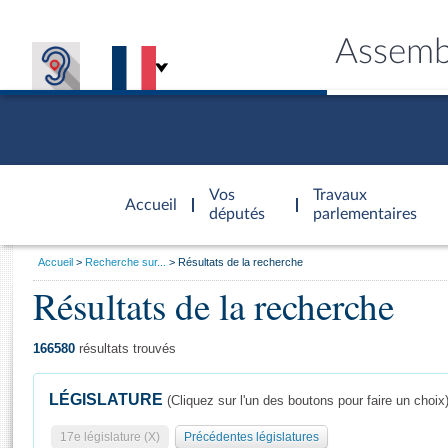
Assemb
Accèder à
la page
Vos
Travaux
Accueil
d'accueil
députés
parlementaires
Vous
Accueil
Recherche sur...
Résultats de la recherche
êtes
Résultats de la recherche
Général
ici
CONNEX
TRAVA
CONNA
DÉC
:
166580
résultats trouvés
LÉGISLATURE
(Cliquez sur l'un des boutons pour faire un choix
17e législature (X)
Précédentes législatures