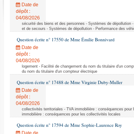
Rapports d'enquête
Date de
Rapports législatifs
dépôt :
Rapports sur l'application des lois
04/08/2026
Baromètre de l’application des lois
sécurité des biens et des personnes - Systèmes de dépollution 
et de secours - Systèmes de dépollution - Performance des véhi
Question écrite n° 17550 de Mme Émilie Bonnivard
Dossiers législatifs
Date de
Budget et sécurité sociale
dépôt :
Questions écrites et orales
04/08/2026
Comptes rendus des débats
logement - Facilité de changement du nom du titulaire d'un compt
du nom du titulaire d'un compteur électrique
Question écrite n° 17488 de Mme Virginie Duby-Muller
Date de
dépôt :
04/08/2026
collectivités territoriales - TVA immobilière : conséquences pour 
immobilière : conséquences pour les collectivités locales
Question écrite n° 17594 de Mme Sophie-Laurence Roy
Date de