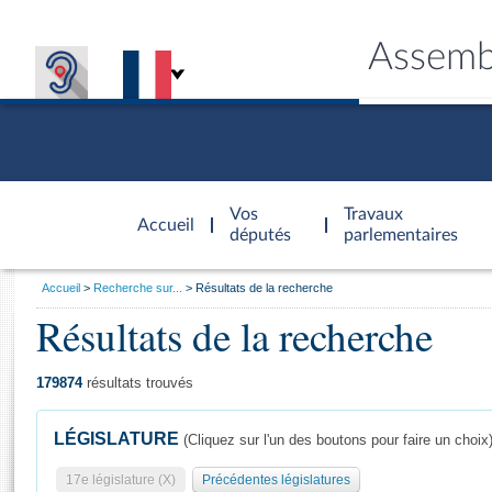
Assemb
Accèder à
la page
Vos
Travaux
Accueil
d'accueil
députés
parlementaires
Vous
Accueil
Recherche sur...
Résultats de la recherche
êtes
Résultats de la recherche
Général
ici
CONNEX
TRAVA
CONNA
DÉC
:
179874
résultats trouvés
LÉGISLATURE
(Cliquez sur l'un des boutons pour faire un choix
17e législature (X)
Précédentes législatures