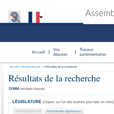
Assemb
Accèder à
la page
Vos
Travaux
Accueil
d'accueil
députés
parlementaires
Vous
Accueil
Recherche sur...
Résultats de la recherche
êtes
Résultats de la recherche
Général
ici
CONNEX
TRAVA
CONNA
DÉC
:
153468
résultats trouvés
LÉGISLATURE
(Cliquez sur l'un des boutons pour faire un choix
17e législature (X)
Précédentes législatures