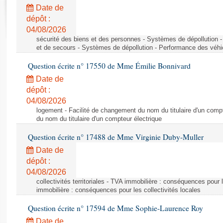
Rapports d'enquête
Date de
Rapports législatifs
dépôt :
Rapports sur l'application des lois
04/08/2026
Baromètre de l’application des lois
sécurité des biens et des personnes - Systèmes de dépollution 
et de secours - Systèmes de dépollution - Performance des véhi
Question écrite n° 17550 de Mme Émilie Bonnivard
Dossiers législatifs
Date de
Budget et sécurité sociale
dépôt :
Questions écrites et orales
04/08/2026
Comptes rendus des débats
logement - Facilité de changement du nom du titulaire d'un compt
du nom du titulaire d'un compteur électrique
Question écrite n° 17488 de Mme Virginie Duby-Muller
Date de
dépôt :
04/08/2026
collectivités territoriales - TVA immobilière : conséquences pour 
immobilière : conséquences pour les collectivités locales
Question écrite n° 17594 de Mme Sophie-Laurence Roy
Date de