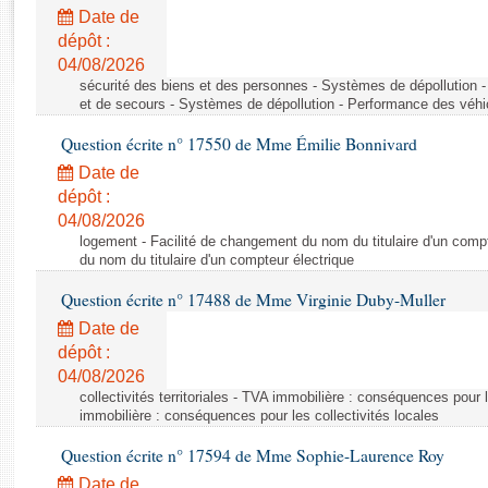
Rapports d'enquête
Date de
Rapports législatifs
dépôt :
Rapports sur l'application des lois
04/08/2026
Baromètre de l’application des lois
sécurité des biens et des personnes - Systèmes de dépollution 
et de secours - Systèmes de dépollution - Performance des véhi
Question écrite n° 17550 de Mme Émilie Bonnivard
Dossiers législatifs
Date de
Budget et sécurité sociale
dépôt :
Questions écrites et orales
04/08/2026
Comptes rendus des débats
logement - Facilité de changement du nom du titulaire d'un compt
du nom du titulaire d'un compteur électrique
Question écrite n° 17488 de Mme Virginie Duby-Muller
Date de
dépôt :
04/08/2026
collectivités territoriales - TVA immobilière : conséquences pour 
immobilière : conséquences pour les collectivités locales
Question écrite n° 17594 de Mme Sophie-Laurence Roy
Date de