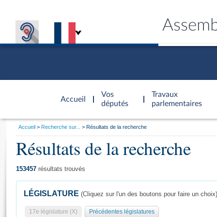
Assemb
Accèder à
la page
Vos
Travaux
Accueil
d'accueil
députés
parlementaires
Vous
Accueil
Recherche sur...
Résultats de la recherche
êtes
Résultats de la recherche
Général
ici
CONNEX
TRAVA
CONNA
DÉC
:
153457
résultats trouvés
LÉGISLATURE
(Cliquez sur l'un des boutons pour faire un choix
17e législature (X)
Précédentes législatures