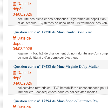
Rapports d'enquête
Date de
Rapports législatifs
dépôt :
Rapports sur l'application des lois
04/08/2026
Baromètre de l’application des lois
sécurité des biens et des personnes - Systèmes de dépollution 
et de secours - Systèmes de dépollution - Performance des véhi
Question écrite n° 17550 de Mme Émilie Bonnivard
Dossiers législatifs
Date de
Budget et sécurité sociale
dépôt :
Questions écrites et orales
04/08/2026
Comptes rendus des débats
logement - Facilité de changement du nom du titulaire d'un compt
du nom du titulaire d'un compteur électrique
Question écrite n° 17488 de Mme Virginie Duby-Muller
Date de
dépôt :
04/08/2026
collectivités territoriales - TVA immobilière : conséquences pour 
immobilière : conséquences pour les collectivités locales
Question écrite n° 17594 de Mme Sophie-Laurence Roy
Date de