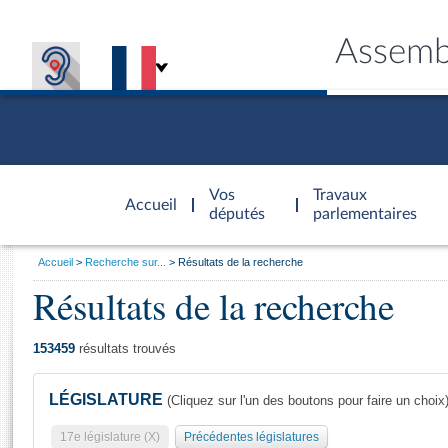
Assemb
Accèder à
la page
Vos
Travaux
Accueil
d'accueil
députés
parlementaires
Vous
Accueil
Recherche sur...
Résultats de la recherche
êtes
Résultats de la recherche
Général
ici
CONNEX
TRAVA
CONNA
DÉC
:
153459
résultats trouvés
LÉGISLATURE
(Cliquez sur l'un des boutons pour faire un choix
17e législature (X)
Précédentes législatures