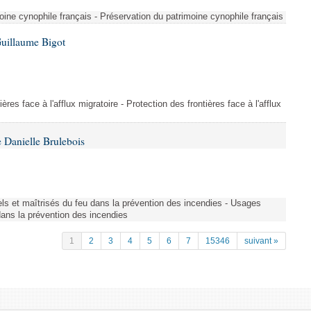
ine cynophile français - Préservation du patrimoine cynophile français
Guillaume Bigot
ères face à l'afflux migratoire - Protection des frontières face à l'afflux
 Danielle Brulebois
nels et maîtrisés du feu dans la prévention des incendies - Usages
 dans la prévention des incendies
1
2
3
4
5
6
7
15346
suivant »