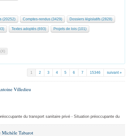
s (20252)
Comptes-rendus (3429)
Dossiers législatifs (2828)
03)
Textes adoptés (693)
Projets de lois (101)
 (X)
1
2
3
4
5
6
7
15346
suivant »
ntoine Villedieu
préoccupante du transport sanitaire privé - Situation préoccupante du
 Michèle Tabarot