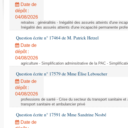
Rapports d'enquête
Date de
Rapports législatifs
dépôt :
Rapports sur l'application des lois
04/08/2026
Baromètre de l’application des lois
retraites : généralités - Inégalité des assurés atteints d'une inc
Inégalité des assurés atteints d'une incapacité permanente profe
Question écrite n° 17464 de M. Patrick Hetzel
Dossiers législatifs
Date de
Budget et sécurité sociale
dépôt :
Questions écrites et orales
04/08/2026
Comptes rendus des débats
agriculture - Simplification adminsitrative de la PAC - Simplifica
Question écrite n° 17579 de Mme Élise Leboucher
Date de
dépôt :
04/08/2026
professions de santé - Crise du secteur du transport sanitaire et
transport sanitaire et ambulancier privé
Question écrite n° 17591 de Mme Sandrine Nosbé
Date de