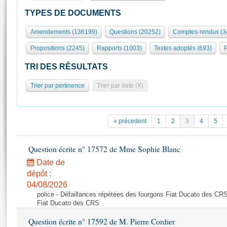
S'id
Présidence
Séance publique
Rôle et pouvoirs de l'Assemblée
Visiter l'Assemblée
TYPES DE DOCUMENTS
Fiches « Connaissance de l’Assemblée »
577 députés
Commissions et autres organes
Visite virtuelle du palais Bourbon
Amendements (136199)
Questions (20252)
Comptes-rendus (3
Organisation de l'Assemblée
Groupes politiques
Europe et International
Assister à une séance
Mot
Propositions (2245)
Rapports (1003)
Textes adoptés (693)
P
Présidence
Conférence des Présidents
Bureau
Collège des Ques
Élections législatives
Contrôle et évaluation
Accès des chercheurs à l’Assemblée
TRI DES RÉSULTATS
Congrès
Les évènements
S'inscrire
Trier par pertinence
Trier par date (X)
Pétitions
Statistiques et chiffres clés
Transparence et déontologie
Vous n'ave
Patrimoine
E
Documents de référence
« précedent
1
2
3
4
5
La Bibliothèque
( Constitution | Règlement de l'Assemblée ... )
Documents parlementaires
Les archives
Question écrite n° 17572 de Mme Sophie Blanc
Projets de loi
Contacts et plan d'accès
Date de
Propositions de loi
Histoire
Photos libres de droit
dépôt :
Amendements
Juniors
04/08/2026
Textes adoptés
police - Défaillances répétées des fourgons Fiat Ducato des CRS
Anciennes législatures
Fiat Ducato des CRS
Liens vers les sites publics
Rapports d'information
Question écrite n° 17592 de M. Pierre Cordier