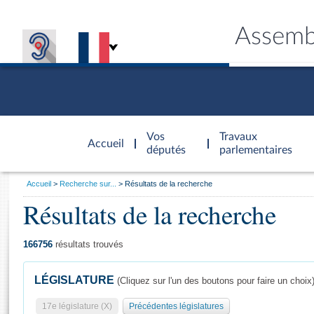
Assemb
Accèder à
la page
Vos
Travaux
Accueil
d'accueil
députés
parlementaires
Vous
Accueil
Recherche sur...
Résultats de la recherche
êtes
Résultats de la recherche
Général
ici
CONNEX
TRAVA
CONNA
DÉC
:
166756
résultats trouvés
LÉGISLATURE
(Cliquez sur l'un des boutons pour faire un choix
17e législature (X)
Précédentes législatures