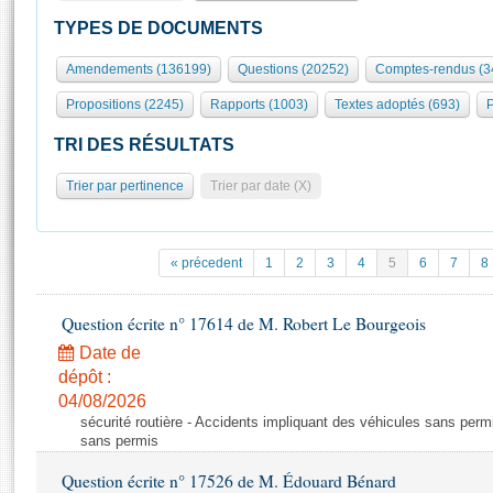
S'id
Présidence
Séance publique
Rôle et pouvoirs de l'Assemblée
Visiter l'Assemblée
TYPES DE DOCUMENTS
Fiches « Connaissance de l’Assemblée »
577 députés
Commissions et autres organes
Visite virtuelle du palais Bourbon
Amendements (136199)
Questions (20252)
Comptes-rendus (3
Organisation de l'Assemblée
Groupes politiques
Europe et International
Assister à une séance
Mot
Propositions (2245)
Rapports (1003)
Textes adoptés (693)
P
Présidence
Conférence des Présidents
Bureau
Collège des Ques
Élections législatives
Contrôle et évaluation
Accès des chercheurs à l’Assemblée
TRI DES RÉSULTATS
Congrès
Les évènements
S'inscrire
Trier par pertinence
Trier par date (X)
Pétitions
Statistiques et chiffres clés
Transparence et déontologie
Vous n'ave
Patrimoine
E
Documents de référence
« précedent
1
2
3
4
5
6
7
8
La Bibliothèque
( Constitution | Règlement de l'Assemblée ... )
Documents parlementaires
Les archives
Question écrite n° 17614 de M. Robert Le Bourgeois
Projets de loi
Contacts et plan d'accès
Date de
Propositions de loi
Histoire
Photos libres de droit
dépôt :
Amendements
Juniors
04/08/2026
Textes adoptés
sécurité routière - Accidents impliquant des véhicules sans perm
Anciennes législatures
sans permis
Liens vers les sites publics
Rapports d'information
Question écrite n° 17526 de M. Édouard Bénard