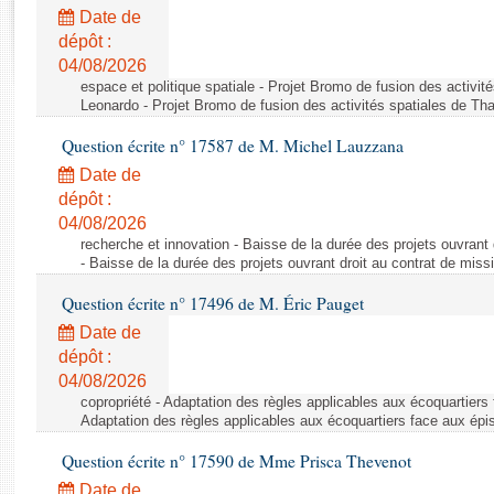
Rapports d'enquête
Date de
Rapports législatifs
dépôt :
Rapports sur l'application des lois
04/08/2026
Baromètre de l’application des lois
espace et politique spatiale - Projet Bromo de fusion des activit
Leonardo - Projet Bromo de fusion des activités spatiales de Tha
Question écrite n° 17587 de M. Michel Lauzzana
Dossiers législatifs
Date de
Budget et sécurité sociale
dépôt :
Questions écrites et orales
04/08/2026
Comptes rendus des débats
recherche et innovation - Baisse de la durée des projets ouvrant 
- Baisse de la durée des projets ouvrant droit au contrat de missi
Question écrite n° 17496 de M. Éric Pauget
Date de
dépôt :
04/08/2026
copropriété - Adaptation des règles applicables aux écoquartiers
Adaptation des règles applicables aux écoquartiers face aux épi
Question écrite n° 17590 de Mme Prisca Thevenot
Date de