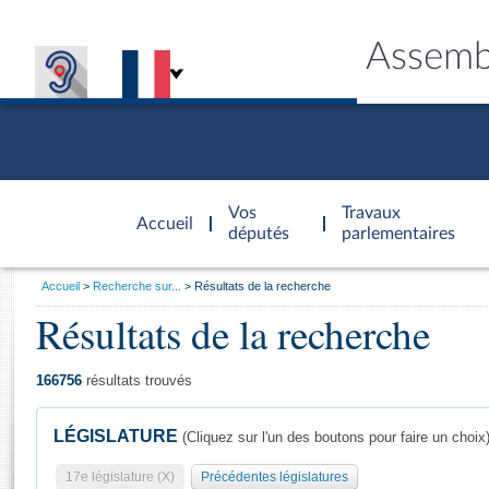
Assemb
Accèder à
la page
Vos
Travaux
Accueil
d'accueil
députés
parlementaires
Vous
Accueil
Recherche sur...
Résultats de la recherche
êtes
Résultats de la recherche
Général
ici
CONNEX
TRAVA
CONNA
DÉC
:
166756
résultats trouvés
LÉGISLATURE
(Cliquez sur l'un des boutons pour faire un choix
17e législature (X)
Précédentes législatures