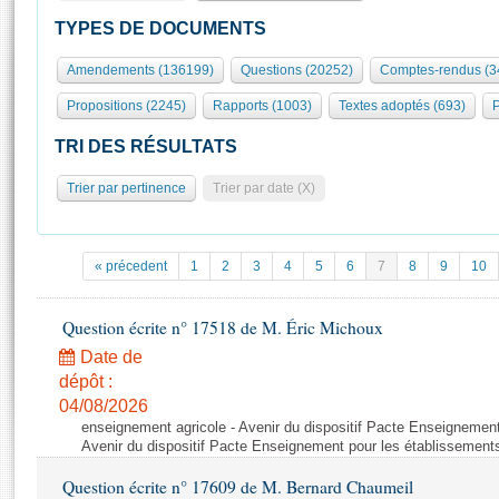
S'id
Présidence
Séance publique
Rôle et pouvoirs de l'Assemblée
Visiter l'Assemblée
TYPES DE DOCUMENTS
Fiches « Connaissance de l’Assemblée »
577 députés
Commissions et autres organes
Visite virtuelle du palais Bourbon
Amendements (136199)
Questions (20252)
Comptes-rendus (3
Organisation de l'Assemblée
Groupes politiques
Europe et International
Assister à une séance
Mot
Propositions (2245)
Rapports (1003)
Textes adoptés (693)
P
Présidence
Conférence des Présidents
Bureau
Collège des Ques
Élections législatives
Contrôle et évaluation
Accès des chercheurs à l’Assemblée
TRI DES RÉSULTATS
Congrès
Les évènements
S'inscrire
Trier par pertinence
Trier par date (X)
Pétitions
Statistiques et chiffres clés
Transparence et déontologie
Vous n'ave
Patrimoine
E
Documents de référence
« précedent
1
2
3
4
5
6
7
8
9
10
La Bibliothèque
( Constitution | Règlement de l'Assemblée ... )
Documents parlementaires
Les archives
Question écrite n° 17518 de M. Éric Michoux
Projets de loi
Contacts et plan d'accès
Date de
Propositions de loi
Histoire
Photos libres de droit
dépôt :
Amendements
Juniors
04/08/2026
Textes adoptés
enseignement agricole - Avenir du dispositif Pacte Enseignement
Anciennes législatures
Avenir du dispositif Pacte Enseignement pour les établissements
Liens vers les sites publics
Rapports d'information
Question écrite n° 17609 de M. Bernard Chaumeil