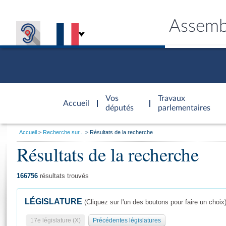
Assemb
Accèder à
la page
Vos
Travaux
Accueil
d'accueil
députés
parlementaires
Vous
Accueil
Recherche sur...
Résultats de la recherche
êtes
Résultats de la recherche
Général
ici
CONNEX
TRAVA
CONNA
DÉC
:
166756
résultats trouvés
LÉGISLATURE
(Cliquez sur l'un des boutons pour faire un choix
17e législature (X)
Précédentes législatures