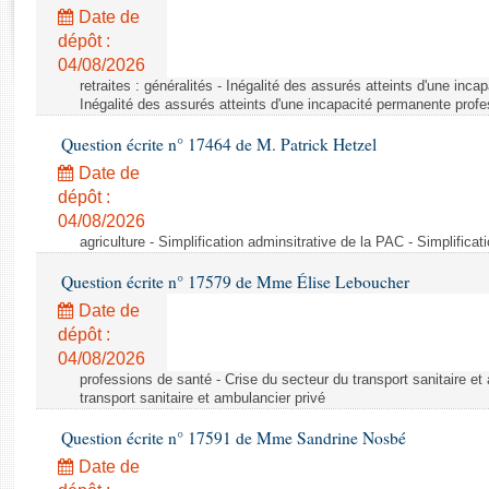
Rapports d'enquête
Date de
Rapports législatifs
dépôt :
Rapports sur l'application des lois
04/08/2026
Baromètre de l’application des lois
retraites : généralités - Inégalité des assurés atteints d'une inc
Inégalité des assurés atteints d'une incapacité permanente profe
Question écrite n° 17464 de M. Patrick Hetzel
Dossiers législatifs
Date de
Budget et sécurité sociale
dépôt :
Questions écrites et orales
04/08/2026
Comptes rendus des débats
agriculture - Simplification adminsitrative de la PAC - Simplifica
Question écrite n° 17579 de Mme Élise Leboucher
Date de
dépôt :
04/08/2026
professions de santé - Crise du secteur du transport sanitaire et
transport sanitaire et ambulancier privé
Question écrite n° 17591 de Mme Sandrine Nosbé
Date de