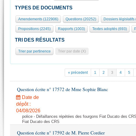
S'id
Présidence
Séance publique
Rôle et pouvoirs de l'Assemblée
Visiter l'Assemblée
TYPES DE DOCUMENTS
Fiches « Connaissance de l’Assemblée »
577 députés
Commissions et autres organes
Visite virtuelle du palais Bourbon
Amendements (122906)
Questions (20252)
Dossiers législatifs
Organisation de l'Assemblée
Groupes politiques
Europe et International
Assister à une séance
Mot
Propositions (2245)
Rapports (1003)
Textes adoptés (693)
P
Présidence
Conférence des Présidents
Bureau
Collège des Ques
Élections législatives
Contrôle et évaluation
Accès des chercheurs à l’Assemblée
TRI DES RÉSULTATS
Congrès
Les évènements
S'inscrire
Trier par pertinence
Trier par date (X)
Pétitions
Statistiques et chiffres clés
Transparence et déontologie
Vous n'ave
Patrimoine
E
Documents de référence
« précedent
1
2
3
4
5
La Bibliothèque
( Constitution | Règlement de l'Assemblée ... )
Documents parlementaires
Les archives
Question écrite n° 17572 de Mme Sophie Blanc
Projets de loi
Contacts et plan d'accès
Date de
Propositions de loi
Histoire
Photos libres de droit
dépôt :
Amendements
Juniors
04/08/2026
Textes adoptés
police - Défaillances répétées des fourgons Fiat Ducato des CRS
Anciennes législatures
Fiat Ducato des CRS
Liens vers les sites publics
Rapports d'information
Question écrite n° 17592 de M. Pierre Cordier