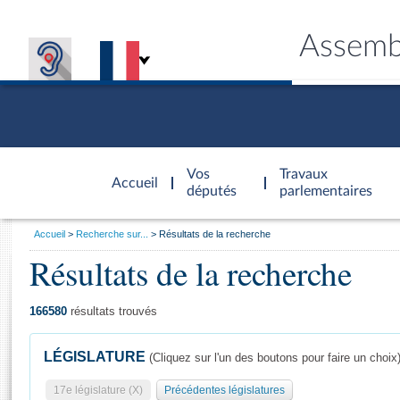
Assemb
Accèder à
la page
Vos
Travaux
Accueil
d'accueil
députés
parlementaires
Vous
Accueil
Recherche sur...
Résultats de la recherche
êtes
Résultats de la recherche
Général
ici
CONNEX
TRAVA
CONNA
DÉC
:
166580
résultats trouvés
LÉGISLATURE
(Cliquez sur l'un des boutons pour faire un choix
17e législature (X)
Précédentes législatures