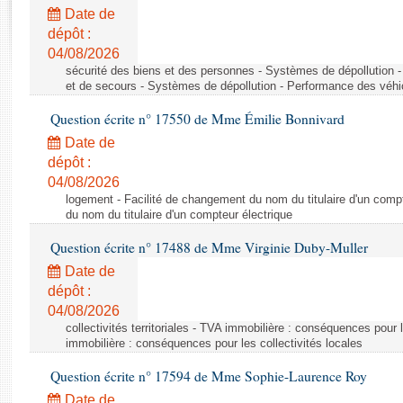
Rapports d'enquête
Date de
Rapports législatifs
dépôt :
Rapports sur l'application des lois
04/08/2026
Baromètre de l’application des lois
sécurité des biens et des personnes - Systèmes de dépollution 
et de secours - Systèmes de dépollution - Performance des véhi
Question écrite n° 17550 de Mme Émilie Bonnivard
Dossiers législatifs
Date de
Budget et sécurité sociale
dépôt :
Questions écrites et orales
04/08/2026
Comptes rendus des débats
logement - Facilité de changement du nom du titulaire d'un compt
du nom du titulaire d'un compteur électrique
Question écrite n° 17488 de Mme Virginie Duby-Muller
Date de
dépôt :
04/08/2026
collectivités territoriales - TVA immobilière : conséquences pour 
immobilière : conséquences pour les collectivités locales
Question écrite n° 17594 de Mme Sophie-Laurence Roy
Date de