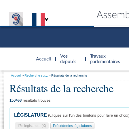
Assemb
Accèder à
la page
Vos
Travaux
Accueil
d'accueil
députés
parlementaires
Vous
Accueil
Recherche sur...
Résultats de la recherche
êtes
Résultats de la recherche
Général
ici
CONNEX
TRAVA
CONNA
DÉC
:
153468
résultats trouvés
LÉGISLATURE
(Cliquez sur l'un des boutons pour faire un choix
17e législature (X)
Précédentes législatures