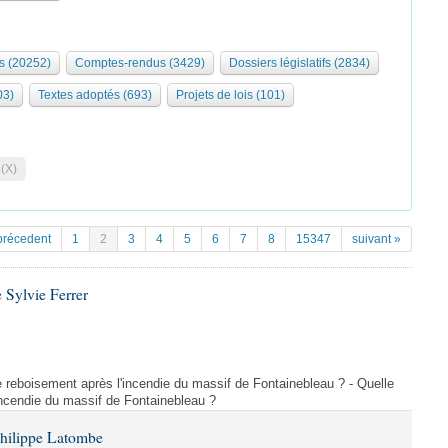
s (20252)
Comptes-rendus (3429)
Dossiers législatifs (2834)
03)
Textes adoptés (693)
Projets de lois (101)
 (X)
précedent
1
2
3
4
5
6
7
8
15347
suivant »
 Sylvie Ferrer
 de reboisement après l'incendie du massif de Fontainebleau ? - Quelle
incendie du massif de Fontainebleau ?
Philippe Latombe