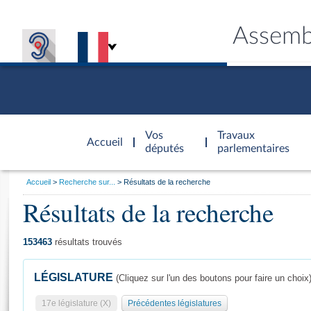
Assemb
Accèder à
la page
Vos
Travaux
Accueil
d'accueil
députés
parlementaires
Vous
Accueil
Recherche sur...
Résultats de la recherche
êtes
Résultats de la recherche
Général
ici
CONNEX
TRAVA
CONNA
DÉC
:
153463
résultats trouvés
LÉGISLATURE
(Cliquez sur l'un des boutons pour faire un choix
17e législature (X)
Précédentes législatures