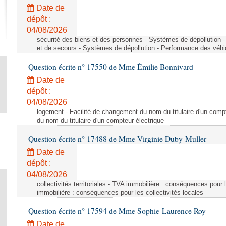
Rapports d'enquête
Date de
Rapports législatifs
dépôt :
Rapports sur l'application des lois
04/08/2026
Baromètre de l’application des lois
sécurité des biens et des personnes - Systèmes de dépollution 
et de secours - Systèmes de dépollution - Performance des véhi
Question écrite n° 17550 de Mme Émilie Bonnivard
Dossiers législatifs
Date de
Budget et sécurité sociale
dépôt :
Questions écrites et orales
04/08/2026
Comptes rendus des débats
logement - Facilité de changement du nom du titulaire d'un compt
du nom du titulaire d'un compteur électrique
Question écrite n° 17488 de Mme Virginie Duby-Muller
Date de
dépôt :
04/08/2026
collectivités territoriales - TVA immobilière : conséquences pour 
immobilière : conséquences pour les collectivités locales
Question écrite n° 17594 de Mme Sophie-Laurence Roy
Date de