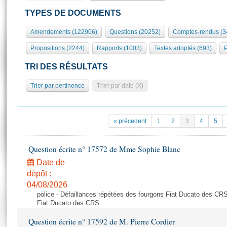
S'id
Présidence
Séance publique
Rôle et pouvoirs de l'Assemblée
Visiter l'Assemblée
TYPES DE DOCUMENTS
Fiches « Connaissance de l’Assemblée »
577 députés
Commissions et autres organes
Visite virtuelle du palais Bourbon
Amendements (122906)
Questions (20252)
Comptes-rendus (3
Organisation de l'Assemblée
Groupes politiques
Europe et International
Assister à une séance
Mot
Propositions (2244)
Rapports (1003)
Textes adoptés (693)
P
Présidence
Conférence des Présidents
Bureau
Collège des Ques
Élections législatives
Contrôle et évaluation
Accès des chercheurs à l’Assemblée
TRI DES RÉSULTATS
Congrès
Les évènements
S'inscrire
Trier par pertinence
Trier par date (X)
Pétitions
Statistiques et chiffres clés
Transparence et déontologie
Vous n'ave
Patrimoine
E
Documents de référence
« précedent
1
2
3
4
5
La Bibliothèque
( Constitution | Règlement de l'Assemblée ... )
Documents parlementaires
Les archives
Question écrite n° 17572 de Mme Sophie Blanc
Projets de loi
Contacts et plan d'accès
Date de
Propositions de loi
Histoire
Photos libres de droit
dépôt :
Amendements
Juniors
04/08/2026
Textes adoptés
police - Défaillances répétées des fourgons Fiat Ducato des CRS
Anciennes législatures
Fiat Ducato des CRS
Liens vers les sites publics
Rapports d'information
Question écrite n° 17592 de M. Pierre Cordier