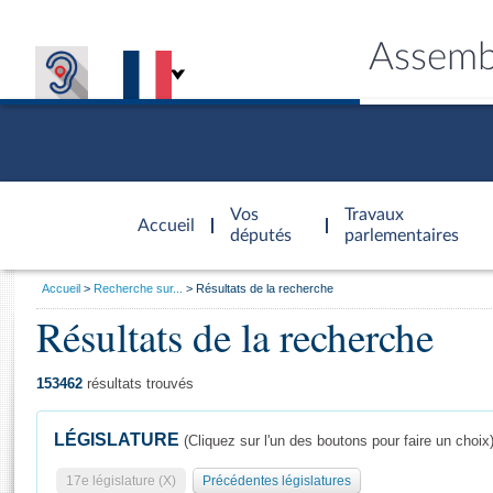
Assemb
Accèder à
la page
Vos
Travaux
Accueil
d'accueil
députés
parlementaires
Vous
Accueil
Recherche sur...
Résultats de la recherche
êtes
Résultats de la recherche
Général
ici
CONNEX
TRAVA
CONNA
DÉC
:
153462
résultats trouvés
LÉGISLATURE
(Cliquez sur l'un des boutons pour faire un choix
17e législature (X)
Précédentes législatures