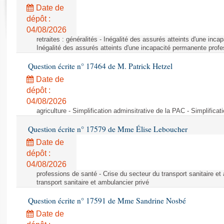
Rapports d'enquête
Date de
Rapports législatifs
dépôt :
Rapports sur l'application des lois
04/08/2026
Baromètre de l’application des lois
retraites : généralités - Inégalité des assurés atteints d'une inc
Inégalité des assurés atteints d'une incapacité permanente profe
Question écrite n° 17464 de M. Patrick Hetzel
Dossiers législatifs
Date de
Budget et sécurité sociale
dépôt :
Questions écrites et orales
04/08/2026
Comptes rendus des débats
agriculture - Simplification adminsitrative de la PAC - Simplifica
Question écrite n° 17579 de Mme Élise Leboucher
Date de
dépôt :
04/08/2026
professions de santé - Crise du secteur du transport sanitaire et
transport sanitaire et ambulancier privé
Question écrite n° 17591 de Mme Sandrine Nosbé
Date de