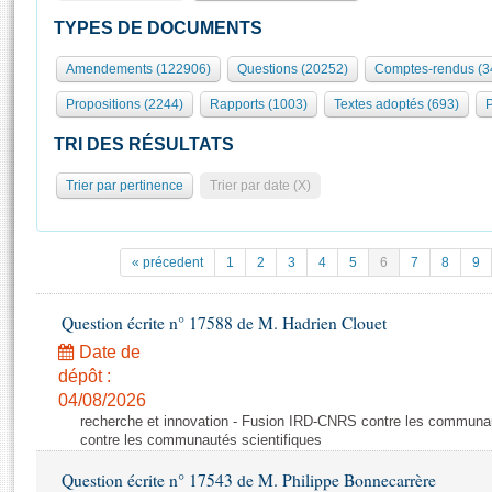
S'id
Présidence
Séance publique
Rôle et pouvoirs de l'Assemblée
Visiter l'Assemblée
TYPES DE DOCUMENTS
Fiches « Connaissance de l’Assemblée »
577 députés
Commissions et autres organes
Visite virtuelle du palais Bourbon
Amendements (122906)
Questions (20252)
Comptes-rendus (3
Organisation de l'Assemblée
Groupes politiques
Europe et International
Assister à une séance
Mot
Propositions (2244)
Rapports (1003)
Textes adoptés (693)
P
Présidence
Conférence des Présidents
Bureau
Collège des Ques
Élections législatives
Contrôle et évaluation
Accès des chercheurs à l’Assemblée
TRI DES RÉSULTATS
Congrès
Les évènements
S'inscrire
Trier par pertinence
Trier par date (X)
Pétitions
Statistiques et chiffres clés
Transparence et déontologie
Vous n'ave
Patrimoine
E
Documents de référence
« précedent
1
2
3
4
5
6
7
8
9
La Bibliothèque
( Constitution | Règlement de l'Assemblée ... )
Documents parlementaires
Les archives
Question écrite n° 17588 de M. Hadrien Clouet
Projets de loi
Contacts et plan d'accès
Date de
Propositions de loi
Histoire
Photos libres de droit
dépôt :
Amendements
Juniors
04/08/2026
Textes adoptés
recherche et innovation - Fusion IRD-CNRS contre les communa
Anciennes législatures
contre les communautés scientifiques
Liens vers les sites publics
Rapports d'information
Question écrite n° 17543 de M. Philippe Bonnecarrère