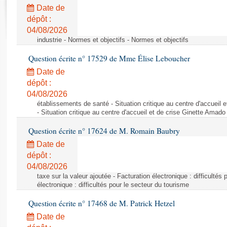
Rapports d'enquête
Date de
Rapports législatifs
dépôt :
Rapports sur l'application des lois
04/08/2026
Baromètre de l’application des lois
industrie - Normes et objectifs - Normes et objectifs
Question écrite n° 17529 de Mme Élise Leboucher
Dossiers législatifs
Date de
Budget et sécurité sociale
dépôt :
04/08/2026
Questions écrites et orales
établissements de santé - Situation critique au centre d'accuei
Comptes rendus des débats
- Situation critique au centre d'accueil et de crise Ginette Ama
Question écrite n° 17624 de M. Romain Baubry
Date de
dépôt :
04/08/2026
taxe sur la valeur ajoutée - Facturation électronique : difficultés
électronique : difficultés pour le secteur du tourisme
Question écrite n° 17468 de M. Patrick Hetzel
Date de