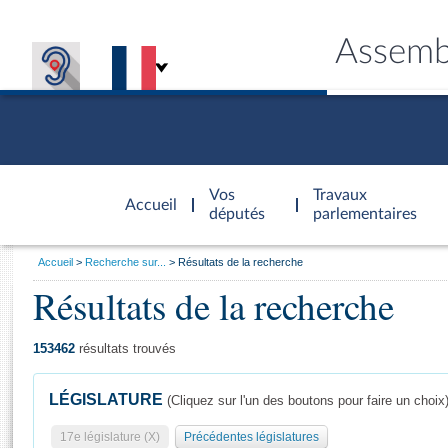
Assemb
Accèder à
la page
Vos
Travaux
Accueil
d'accueil
députés
parlementaires
Vous
Accueil
Recherche sur...
Résultats de la recherche
êtes
Résultats de la recherche
Général
ici
CONNEX
TRAVA
CONNA
DÉC
:
153462
résultats trouvés
LÉGISLATURE
(Cliquez sur l'un des boutons pour faire un choix
17e législature (X)
Précédentes législatures