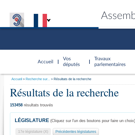
Assemb
Accèder à
la page
Vos
Travaux
Accueil
d'accueil
députés
parlementaires
Vous
Accueil
Recherche sur...
Résultats de la recherche
êtes
Résultats de la recherche
Général
ici
CONNEX
TRAVA
CONNA
DÉC
:
153458
résultats trouvés
LÉGISLATURE
(Cliquez sur l'un des boutons pour faire un choix
17e législature (X)
Précédentes législatures