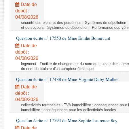
Rapports d'enquête
Date de
Rapports législatifs
dépôt :
Rapports sur l'application des lois
04/08/2026
Baromètre de l’application des lois
sécurité des biens et des personnes - Systèmes de dépollution 
et de secours - Systèmes de dépollution - Performance des véhi
Question écrite n° 17550 de Mme Émilie Bonnivard
Dossiers législatifs
Date de
Budget et sécurité sociale
dépôt :
Questions écrites et orales
04/08/2026
Comptes rendus des débats
logement - Facilité de changement du nom du titulaire d'un compt
du nom du titulaire d'un compteur électrique
Question écrite n° 17488 de Mme Virginie Duby-Muller
Date de
dépôt :
04/08/2026
collectivités territoriales - TVA immobilière : conséquences pour 
immobilière : conséquences pour les collectivités locales
Question écrite n° 17594 de Mme Sophie-Laurence Roy
Date de