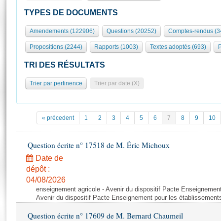
S'id
Présidence
Séance publique
Rôle et pouvoirs de l'Assemblée
Visiter l'Assemblée
TYPES DE DOCUMENTS
Fiches « Connaissance de l’Assemblée »
577 députés
Commissions et autres organes
Visite virtuelle du palais Bourbon
Amendements (122906)
Questions (20252)
Comptes-rendus (3
Organisation de l'Assemblée
Groupes politiques
Europe et International
Assister à une séance
Mot
Propositions (2244)
Rapports (1003)
Textes adoptés (693)
P
Présidence
Conférence des Présidents
Bureau
Collège des Ques
Élections législatives
Contrôle et évaluation
Accès des chercheurs à l’Assemblée
TRI DES RÉSULTATS
Congrès
Les évènements
S'inscrire
Trier par pertinence
Trier par date (X)
Pétitions
Statistiques et chiffres clés
Transparence et déontologie
Vous n'ave
Patrimoine
E
Documents de référence
« précedent
1
2
3
4
5
6
7
8
9
10
La Bibliothèque
( Constitution | Règlement de l'Assemblée ... )
Documents parlementaires
Les archives
Question écrite n° 17518 de M. Éric Michoux
Projets de loi
Contacts et plan d'accès
Date de
Propositions de loi
Histoire
Photos libres de droit
dépôt :
Amendements
Juniors
04/08/2026
Textes adoptés
enseignement agricole - Avenir du dispositif Pacte Enseignement
Anciennes législatures
Avenir du dispositif Pacte Enseignement pour les établissements
Liens vers les sites publics
Rapports d'information
Question écrite n° 17609 de M. Bernard Chaumeil