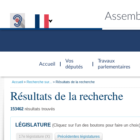
Assemb
Accèder à
la page
Vos
Travaux
Accueil
d'accueil
députés
parlementaires
Vous
Accueil
Recherche sur...
Résultats de la recherche
êtes
Résultats de la recherche
Général
ici
CONNEX
TRAVA
CONNA
DÉC
:
153462
résultats trouvés
LÉGISLATURE
(Cliquez sur l'un des boutons pour faire un choix
17e législature (X)
Précédentes législatures