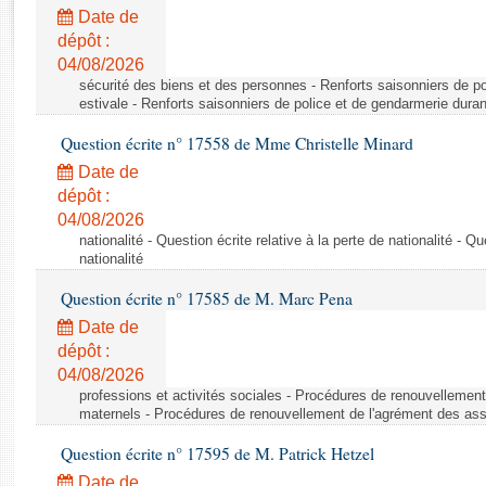
Rapports d'enquête
Date de
Rapports législatifs
dépôt :
Rapports sur l'application des lois
04/08/2026
Baromètre de l’application des lois
sécurité des biens et des personnes - Renforts saisonniers de po
estivale - Renforts saisonniers de police et de gendarmerie duran
Question écrite n° 17558 de Mme Christelle Minard
Dossiers législatifs
Date de
Budget et sécurité sociale
dépôt :
Questions écrites et orales
04/08/2026
Comptes rendus des débats
nationalité - Question écrite relative à la perte de nationalité - Qu
nationalité
Question écrite n° 17585 de M. Marc Pena
Date de
dépôt :
04/08/2026
professions et activités sociales - Procédures de renouvellemen
maternels - Procédures de renouvellement de l'agrément des ass
Question écrite n° 17595 de M. Patrick Hetzel
Date de