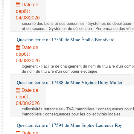
Rapports d'enquête
Date de
Rapports législatifs
dépôt :
Rapports sur l'application des lois
04/08/2026
Baromètre de l’application des lois
sécurité des biens et des personnes - Systèmes de dépollution 
et de secours - Systèmes de dépollution - Performance des véhi
Question écrite n° 17550 de Mme Émilie Bonnivard
Dossiers législatifs
Date de
Budget et sécurité sociale
dépôt :
Questions écrites et orales
04/08/2026
Comptes rendus des débats
logement - Facilité de changement du nom du titulaire d'un compt
du nom du titulaire d'un compteur électrique
Question écrite n° 17488 de Mme Virginie Duby-Muller
Date de
dépôt :
04/08/2026
collectivités territoriales - TVA immobilière : conséquences pour 
immobilière : conséquences pour les collectivités locales
Question écrite n° 17594 de Mme Sophie-Laurence Roy
Date de