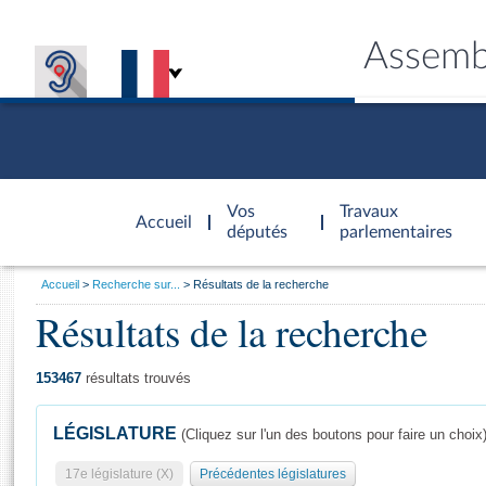
Assemb
Accèder à
la page
Vos
Travaux
Accueil
d'accueil
députés
parlementaires
Vous
Accueil
Recherche sur...
Résultats de la recherche
êtes
Résultats de la recherche
Général
ici
CONNEX
TRAVA
CONNA
DÉC
:
153467
résultats trouvés
LÉGISLATURE
(Cliquez sur l'un des boutons pour faire un choix
17e législature (X)
Précédentes législatures