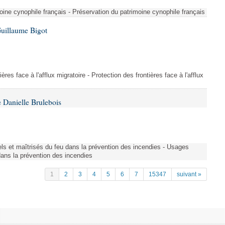
ine cynophile français - Préservation du patrimoine cynophile français
Guillaume Bigot
ères face à l'afflux migratoire - Protection des frontières face à l'afflux
 Danielle Brulebois
nels et maîtrisés du feu dans la prévention des incendies - Usages
 dans la prévention des incendies
1
2
3
4
5
6
7
15347
suivant »