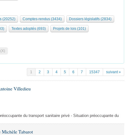
s (20252)
Comptes-rendus (3434)
Dossiers législatifs (2834)
03)
Textes adoptés (693)
Projets de lois (101)
 (X)
1
2
3
4
5
6
7
15347
suivant »
ntoine Villedieu
préoccupante du transport sanitaire privé - Situation préoccupante du
 Michèle Tabarot