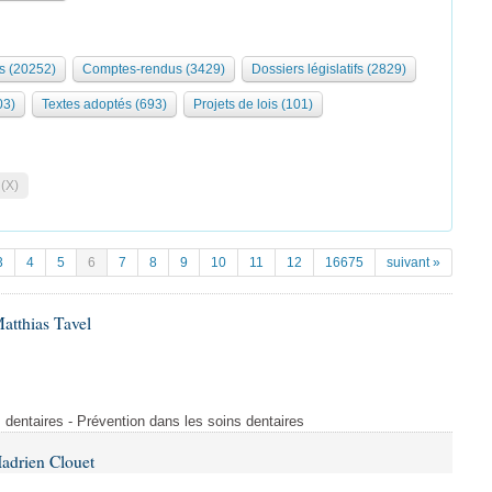
s (20252)
Comptes-rendus (3429)
Dossiers législatifs (2829)
03)
Textes adoptés (693)
Projets de lois (101)
 (X)
3
4
5
6
7
8
9
10
11
12
16675
suivant »
atthias Tavel
 dentaires - Prévention dans les soins dentaires
adrien Clouet