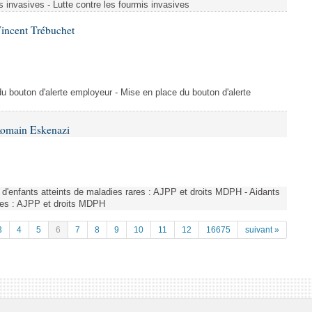
s invasives - Lutte contre les fourmis invasives
incent Trébuchet
du bouton d'alerte employeur - Mise en place du bouton d'alerte
Romain Eskenazi
d'enfants atteints de maladies rares : AJPP et droits MDPH - Aidants
ares : AJPP et droits MDPH
3
4
5
6
7
8
9
10
11
12
16675
suivant »