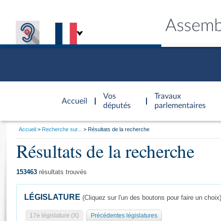
Assemb
Accèder à
la page
Vos
Travaux
Accueil
d'accueil
députés
parlementaires
Vous
Accueil
Recherche sur...
Résultats de la recherche
êtes
Résultats de la recherche
Général
ici
CONNEX
TRAVA
CONNA
DÉC
:
153463
résultats trouvés
LÉGISLATURE
(Cliquez sur l'un des boutons pour faire un choix
17e législature (X)
Précédentes législatures