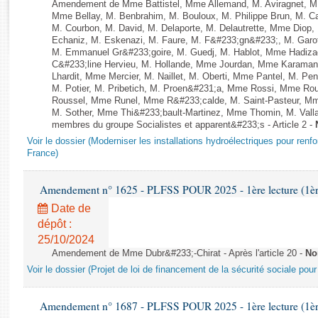
Rapports d'enquête
Amendement de Mme Battistel, Mme Allemand, M. Aviragnet, M.
Mme Bellay, M. Benbrahim, M. Bouloux, M. Philippe Brun, M. Cal
Rapports législatifs
M. Courbon, M. David, M. Delaporte, M. Delautrette, Mme Diop
Rapports sur l'application des lois
Echaniz, M. Eskenazi, M. Faure, M. F&#233;gn&#233;, M. Gar
M. Emmanuel Gr&#233;goire, M. Guedj, M. Hablot, Mme Hadiz
Baromètre de l’application des lois
C&#233;line Hervieu, M. Hollande, Mme Jourdan, Mme Karamanl
Lhardit, Mme Mercier, M. Naillet, M. Oberti, Mme Pantel, M. 
M. Potier, M. Pribetich, M. Proen&#231;a, Mme Rossi, Mme Ro
Dossiers législatifs
Roussel, Mme Runel, Mme R&#233;calde, M. Saint-Pasteur, Mme
M. Sother, Mme Thi&#233;bault-Martinez, Mme Thomin, M. Vallau
Budget et sécurité sociale
membres du groupe Socialistes et apparent&#233;s - Article 2 -
Questions écrites et orales
Voir le dossier (Moderniser les installations hydroélectriques pour renf
Comptes rendus des débats
France)
Amendement n° 1625 - PLFSS POUR 2025 - 1ère lecture (1ère 
Date de
dépôt :
25/10/2024
Amendement de Mme Dubr&#233;-Chirat - Après l'article 20 -
No
Voir le dossier (Projet de loi de financement de la sécurité sociale pou
Amendement n° 1687 - PLFSS POUR 2025 - 1ère lecture (1ère 