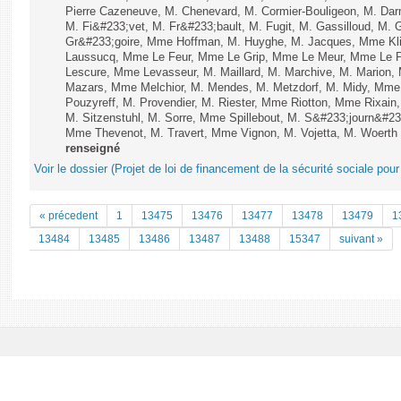
Pierre Cazeneuve, M. Chenevard, M. Cormier-Bouligeon, M. Dar
M. Fi&#233;vet, M. Fr&#233;bault, M. Fugit, M. Gassilloud, M. G
Gr&#233;goire, Mme Hoffman, M. Huyghe, M. Jacques, Mme Klin
Laussucq, Mme Le Feur, Mme Le Grip, Mme Le Meur, Mme Le P
Lescure, Mme Levasseur, M. Maillard, M. Marchive, M. Marion
Mazars, Mme Melchior, M. Mendes, M. Metzdorf, M. Midy, Mme
Pouzyreff, M. Provendier, M. Riester, Mme Riotton, Mme Rixain
M. Sitzenstuhl, M. Sorre, Mme Spillebout, M. S&#233;journ&#233
Mme Thevenot, M. Travert, Mme Vignon, M. Vojetta, M. Woerth e
renseigné
Voir le dossier (Projet de loi de financement de la sécurité sociale pou
« précedent
1
13475
13476
13477
13478
13479
1
13484
13485
13486
13487
13488
15347
suivant »