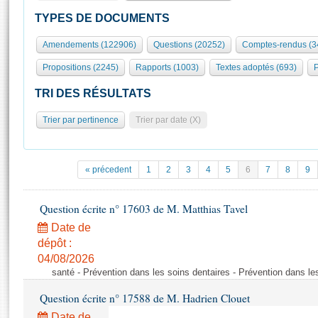
S'id
Présidence
Séance publique
Rôle et pouvoirs de l'Assemblée
Visiter l'Assemblée
TYPES DE DOCUMENTS
Fiches « Connaissance de l’Assemblée »
577 députés
Commissions et autres organes
Visite virtuelle du palais Bourbon
Amendements (122906)
Questions (20252)
Comptes-rendus (3
Organisation de l'Assemblée
Groupes politiques
Europe et International
Assister à une séance
Mot
Propositions (2245)
Rapports (1003)
Textes adoptés (693)
P
Présidence
Conférence des Présidents
Bureau
Collège des Ques
Élections législatives
Contrôle et évaluation
Accès des chercheurs à l’Assemblée
TRI DES RÉSULTATS
Congrès
Les évènements
S'inscrire
Trier par pertinence
Trier par date (X)
Pétitions
Statistiques et chiffres clés
Transparence et déontologie
Vous n'ave
Patrimoine
E
Documents de référence
« précedent
1
2
3
4
5
6
7
8
9
La Bibliothèque
( Constitution | Règlement de l'Assemblée ... )
Documents parlementaires
Les archives
Question écrite n° 17603 de M. Matthias Tavel
Projets de loi
Contacts et plan d'accès
Date de
Propositions de loi
Histoire
Photos libres de droit
dépôt :
Amendements
Juniors
04/08/2026
Textes adoptés
santé - Prévention dans les soins dentaires - Prévention dans le
Anciennes législatures
Question écrite n° 17588 de M. Hadrien Clouet
Liens vers les sites publics
Rapports d'information
Date de