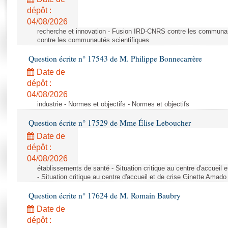
Rapports d'enquête
dépôt :
Rapports législatifs
04/08/2026
Rapports sur l'application des lois
recherche et innovation - Fusion IRD-CNRS contre les communa
Baromètre de l’application des lois
contre les communautés scientifiques
Question écrite n° 17543 de M. Philippe Bonnecarrère
Dossiers législatifs
Date de
Budget et sécurité sociale
dépôt :
04/08/2026
Questions écrites et orales
industrie - Normes et objectifs - Normes et objectifs
Comptes rendus des débats
Question écrite n° 17529 de Mme Élise Leboucher
Date de
dépôt :
04/08/2026
établissements de santé - Situation critique au centre d'accuei
- Situation critique au centre d'accueil et de crise Ginette Ama
Question écrite n° 17624 de M. Romain Baubry
Date de
dépôt :