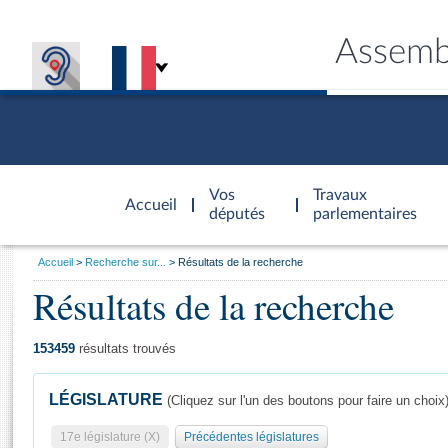
Assemb
Accèder à
la page
Vos
Travaux
Accueil
d'accueil
députés
parlementaires
Vous
Accueil
Recherche sur...
Résultats de la recherche
êtes
Résultats de la recherche
Général
ici
CONNEX
TRAVA
CONNA
DÉC
:
153459
résultats trouvés
LÉGISLATURE
(Cliquez sur l'un des boutons pour faire un choix
17e législature (X)
Précédentes législatures