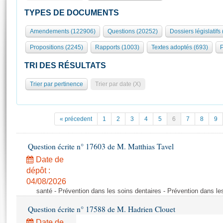
S'id
Présidence
Séance publique
Rôle et pouvoirs de l'Assemblée
Visiter l'Assemblée
TYPES DE DOCUMENTS
Fiches « Connaissance de l’Assemblée »
577 députés
Commissions et autres organes
Visite virtuelle du palais Bourbon
Amendements (122906)
Questions (20252)
Dossiers législatifs
Organisation de l'Assemblée
Groupes politiques
Europe et International
Assister à une séance
Mot
Propositions (2245)
Rapports (1003)
Textes adoptés (693)
P
Présidence
Conférence des Présidents
Bureau
Collège des Ques
Élections législatives
Contrôle et évaluation
Accès des chercheurs à l’Assemblée
TRI DES RÉSULTATS
Congrès
Les évènements
S'inscrire
Trier par pertinence
Trier par date (X)
Pétitions
Statistiques et chiffres clés
Transparence et déontologie
Vous n'ave
Patrimoine
E
Documents de référence
« précedent
1
2
3
4
5
6
7
8
9
La Bibliothèque
( Constitution | Règlement de l'Assemblée ... )
Documents parlementaires
Les archives
Question écrite n° 17603 de M. Matthias Tavel
Projets de loi
Contacts et plan d'accès
Date de
Propositions de loi
Histoire
Photos libres de droit
dépôt :
Amendements
Juniors
04/08/2026
Textes adoptés
santé - Prévention dans les soins dentaires - Prévention dans le
Anciennes législatures
Question écrite n° 17588 de M. Hadrien Clouet
Liens vers les sites publics
Rapports d'information
Date de