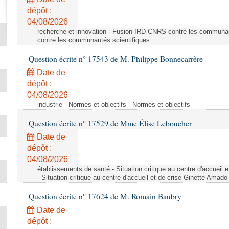
Rapports d'enquête
dépôt :
Rapports législatifs
04/08/2026
Rapports sur l'application des lois
recherche et innovation - Fusion IRD-CNRS contre les communa
Baromètre de l’application des lois
contre les communautés scientifiques
Question écrite n° 17543 de M. Philippe Bonnecarrère
Dossiers législatifs
Date de
Budget et sécurité sociale
dépôt :
04/08/2026
Questions écrites et orales
industrie - Normes et objectifs - Normes et objectifs
Comptes rendus des débats
Question écrite n° 17529 de Mme Élise Leboucher
Date de
dépôt :
04/08/2026
établissements de santé - Situation critique au centre d'accuei
- Situation critique au centre d'accueil et de crise Ginette Ama
Question écrite n° 17624 de M. Romain Baubry
Date de
dépôt :