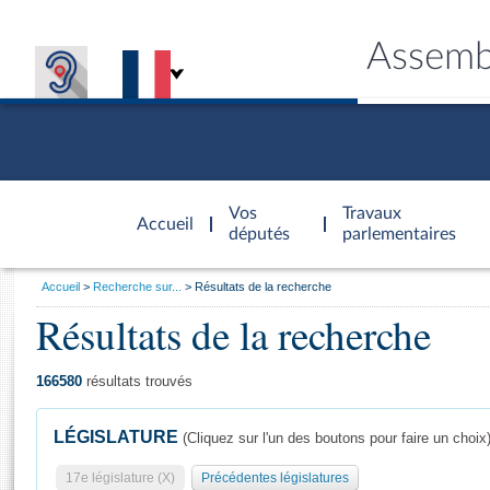
Assemb
Accèder à
la page
Vos
Travaux
Accueil
d'accueil
députés
parlementaires
Vous
Accueil
Recherche sur...
Résultats de la recherche
êtes
Résultats de la recherche
Général
ici
CONNEX
TRAVA
CONNA
DÉC
:
166580
résultats trouvés
LÉGISLATURE
(Cliquez sur l'un des boutons pour faire un choix
17e législature (X)
Précédentes législatures