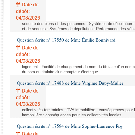
Rapports d'enquête
Date de
Rapports législatifs
dépôt :
Rapports sur l'application des lois
04/08/2026
Baromètre de l’application des lois
sécurité des biens et des personnes - Systèmes de dépollution 
et de secours - Systèmes de dépollution - Performance des véhi
Question écrite n° 17550 de Mme Émilie Bonnivard
Dossiers législatifs
Date de
Budget et sécurité sociale
dépôt :
Questions écrites et orales
04/08/2026
Comptes rendus des débats
logement - Facilité de changement du nom du titulaire d'un compt
du nom du titulaire d'un compteur électrique
Question écrite n° 17488 de Mme Virginie Duby-Muller
Date de
dépôt :
04/08/2026
collectivités territoriales - TVA immobilière : conséquences pour 
immobilière : conséquences pour les collectivités locales
Question écrite n° 17594 de Mme Sophie-Laurence Roy
Date de