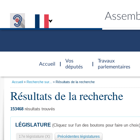
Assemb
Accèder à
la page
Vos
Travaux
Accueil
d'accueil
députés
parlementaires
Vous
Accueil
Recherche sur...
Résultats de la recherche
êtes
Résultats de la recherche
Général
ici
CONNEX
TRAVA
CONNA
DÉC
:
153468
résultats trouvés
LÉGISLATURE
(Cliquez sur l'un des boutons pour faire un choix
17e législature (X)
Précédentes législatures