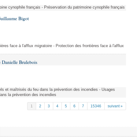
ine cynophile français - Préservation du patrimoine cynophile français
Guillaume Bigot
ères face à l'afflux migratoire - Protection des frontières face à l'afflux
 Danielle Brulebois
nels et maîtrisés du feu dans la prévention des incendies - Usages
 dans la prévention des incendies
1
2
3
4
5
6
7
15346
suivant »