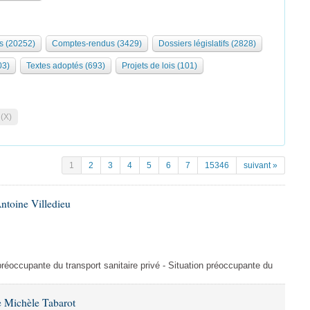
s (20252)
Comptes-rendus (3429)
Dossiers législatifs (2828)
03)
Textes adoptés (693)
Projets de lois (101)
 (X)
1
2
3
4
5
6
7
15346
suivant »
ntoine Villedieu
préoccupante du transport sanitaire privé - Situation préoccupante du
 Michèle Tabarot