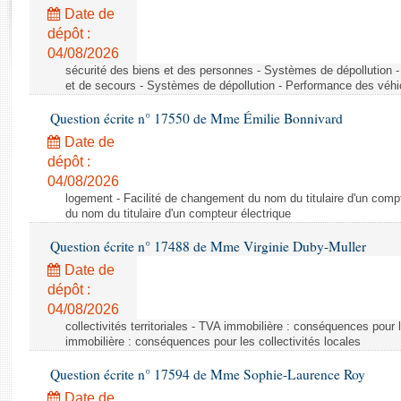
Rapports d'enquête
Date de
Rapports législatifs
dépôt :
Rapports sur l'application des lois
04/08/2026
Baromètre de l’application des lois
sécurité des biens et des personnes - Systèmes de dépollution 
et de secours - Systèmes de dépollution - Performance des véhi
Question écrite n° 17550 de Mme Émilie Bonnivard
Dossiers législatifs
Date de
Budget et sécurité sociale
dépôt :
Questions écrites et orales
04/08/2026
Comptes rendus des débats
logement - Facilité de changement du nom du titulaire d'un compt
du nom du titulaire d'un compteur électrique
Question écrite n° 17488 de Mme Virginie Duby-Muller
Date de
dépôt :
04/08/2026
collectivités territoriales - TVA immobilière : conséquences pour 
immobilière : conséquences pour les collectivités locales
Question écrite n° 17594 de Mme Sophie-Laurence Roy
Date de