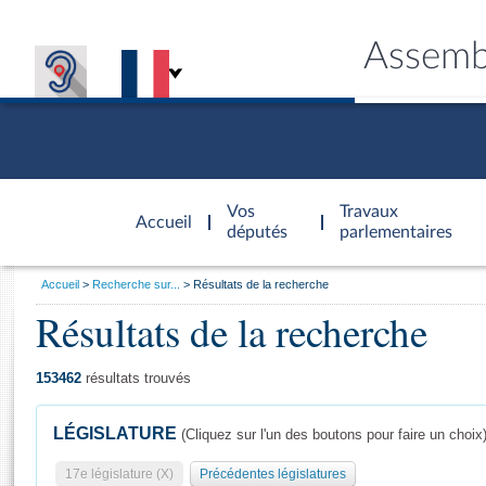
Assemb
Accèder à
la page
Vos
Travaux
Accueil
d'accueil
députés
parlementaires
Vous
Accueil
Recherche sur...
Résultats de la recherche
êtes
Résultats de la recherche
Général
ici
CONNEX
TRAVA
CONNA
DÉC
:
153462
résultats trouvés
LÉGISLATURE
(Cliquez sur l'un des boutons pour faire un choix
17e législature (X)
Précédentes législatures