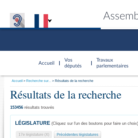
Assemb
Accèder à
la page
Vos
Travaux
Accueil
d'accueil
députés
parlementaires
Vous
Accueil
Recherche sur...
Résultats de la recherche
êtes
Résultats de la recherche
Général
ici
CONNEX
TRAVA
CONNA
DÉC
:
153456
résultats trouvés
LÉGISLATURE
(Cliquez sur l'un des boutons pour faire un choix
17e législature (X)
Précédentes législatures