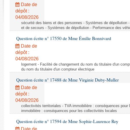
Rapports d'enquête
Date de
Rapports législatifs
dépôt :
Rapports sur l'application des lois
04/08/2026
Baromètre de l’application des lois
sécurité des biens et des personnes - Systèmes de dépollution 
et de secours - Systèmes de dépollution - Performance des véhi
Question écrite n° 17550 de Mme Émilie Bonnivard
Dossiers législatifs
Date de
Budget et sécurité sociale
dépôt :
Questions écrites et orales
04/08/2026
Comptes rendus des débats
logement - Facilité de changement du nom du titulaire d'un compt
du nom du titulaire d'un compteur électrique
Question écrite n° 17488 de Mme Virginie Duby-Muller
Date de
dépôt :
04/08/2026
collectivités territoriales - TVA immobilière : conséquences pour 
immobilière : conséquences pour les collectivités locales
Question écrite n° 17594 de Mme Sophie-Laurence Roy
Date de