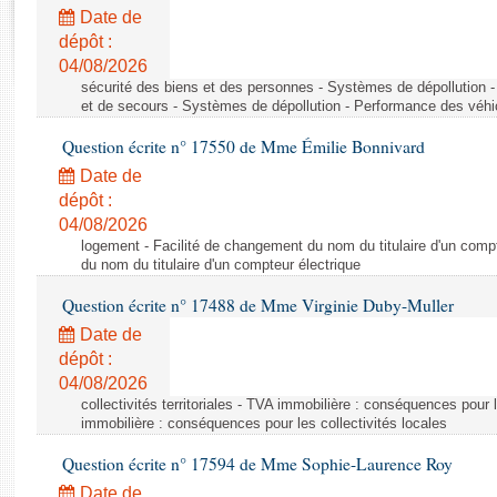
Rapports d'enquête
Date de
Rapports législatifs
dépôt :
Rapports sur l'application des lois
04/08/2026
Baromètre de l’application des lois
sécurité des biens et des personnes - Systèmes de dépollution 
et de secours - Systèmes de dépollution - Performance des véhi
Question écrite n° 17550 de Mme Émilie Bonnivard
Dossiers législatifs
Date de
Budget et sécurité sociale
dépôt :
Questions écrites et orales
04/08/2026
Comptes rendus des débats
logement - Facilité de changement du nom du titulaire d'un compt
du nom du titulaire d'un compteur électrique
Question écrite n° 17488 de Mme Virginie Duby-Muller
Date de
dépôt :
04/08/2026
collectivités territoriales - TVA immobilière : conséquences pour 
immobilière : conséquences pour les collectivités locales
Question écrite n° 17594 de Mme Sophie-Laurence Roy
Date de