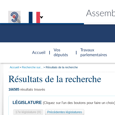
Assemb
Accèder à
la page
Vos
Travaux
Accueil
d'accueil
députés
parlementaires
Vous
Accueil
Recherche sur...
Résultats de la recherche
êtes
Résultats de la recherche
Général
ici
CONNEX
TRAVA
CONNA
DÉC
:
166585
résultats trouvés
LÉGISLATURE
(Cliquez sur l'un des boutons pour faire un choix
17e législature (X)
Précédentes législatures