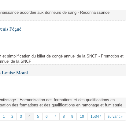
nnaissance accordée aux donneurs de sang - Reconnaissance
Denis Fégné
on et simplification du billet de congé annuel de la SNCF - Promotion et
 annuel de la SNCF
e Louise Morel
entissage - Harmonisation des formations et des qualifications en
sation des formations et des qualifications en ramonage et fumisterie
1
2
3
4
5
6
7
8
9
10
15347
suivant »