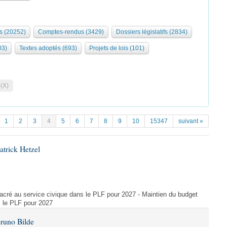
s (20252)
Comptes-rendus (3429)
Dossiers législatifs (2834)
03)
Textes adoptés (693)
Projets de lois (101)
 (X)
1
2
3
4
5
6
7
8
9
10
15347
suivant »
atrick Hetzel
acré au service civique dans le PLF pour 2027 - Maintien du budget
s le PLF pour 2027
Bruno Bilde