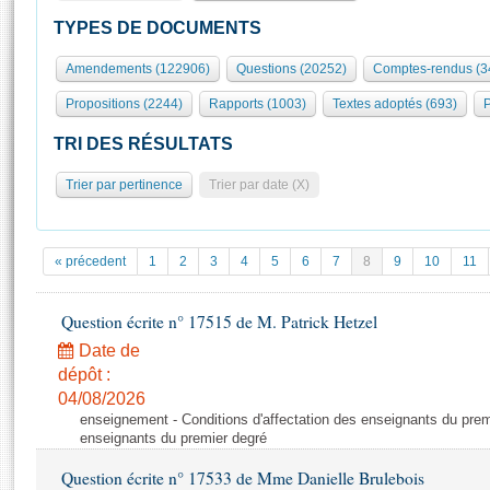
S'id
Présidence
Séance publique
Rôle et pouvoirs de l'Assemblée
Visiter l'Assemblée
TYPES DE DOCUMENTS
Fiches « Connaissance de l’Assemblée »
577 députés
Commissions et autres organes
Visite virtuelle du palais Bourbon
Amendements (122906)
Questions (20252)
Comptes-rendus (3
Organisation de l'Assemblée
Groupes politiques
Europe et International
Assister à une séance
Mot
Propositions (2244)
Rapports (1003)
Textes adoptés (693)
P
Présidence
Conférence des Présidents
Bureau
Collège des Ques
Élections législatives
Contrôle et évaluation
Accès des chercheurs à l’Assemblée
TRI DES RÉSULTATS
Congrès
Les évènements
S'inscrire
Trier par pertinence
Trier par date (X)
Pétitions
Statistiques et chiffres clés
Transparence et déontologie
Vous n'ave
Patrimoine
E
Documents de référence
« précedent
1
2
3
4
5
6
7
8
9
10
11
La Bibliothèque
( Constitution | Règlement de l'Assemblée ... )
Documents parlementaires
Les archives
Question écrite n° 17515 de M. Patrick Hetzel
Projets de loi
Contacts et plan d'accès
Date de
Propositions de loi
Histoire
Photos libres de droit
dépôt :
Amendements
Juniors
04/08/2026
Textes adoptés
enseignement - Conditions d'affectation des enseignants du premi
Anciennes législatures
enseignants du premier degré
Liens vers les sites publics
Rapports d'information
Question écrite n° 17533 de Mme Danielle Brulebois