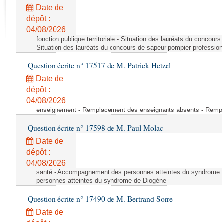
Rapports d'enquête
Date de
Rapports législatifs
dépôt :
Rapports sur l'application des lois
04/08/2026
Baromètre de l’application des lois
fonction publique territoriale - Situation des lauréats du concour
Situation des lauréats du concours de sapeur-pompier professio
Question écrite n° 17517 de M. Patrick Hetzel
Dossiers législatifs
Date de
Budget et sécurité sociale
dépôt :
Questions écrites et orales
04/08/2026
Comptes rendus des débats
enseignement - Remplacement des enseignants absents - Remp
Question écrite n° 17598 de M. Paul Molac
Date de
dépôt :
04/08/2026
santé - Accompagnement des personnes atteintes du syndrome
personnes atteintes du syndrome de Diogène
Question écrite n° 17490 de M. Bertrand Sorre
Date de