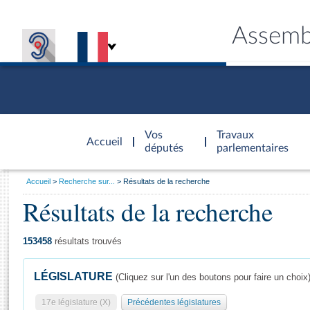
Assemb
Accèder à
la page
Vos
Travaux
Accueil
d'accueil
députés
parlementaires
Vous
Accueil
Recherche sur...
Résultats de la recherche
êtes
Résultats de la recherche
Général
ici
CONNEX
TRAVA
CONNA
DÉC
:
153458
résultats trouvés
LÉGISLATURE
(Cliquez sur l'un des boutons pour faire un choix
17e législature (X)
Précédentes législatures