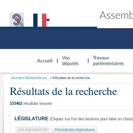
Assemb
Accèder à
la page
Vos
Travaux
Accueil
d'accueil
députés
parlementaires
Vous
Accueil
Recherche sur...
Résultats de la recherche
êtes
Résultats de la recherche
Général
ici
CONNEX
TRAVA
CONNA
DÉC
:
153462
résultats trouvés
LÉGISLATURE
(Cliquez sur l'un des boutons pour faire un choix
17e législature (X)
Précédentes législatures