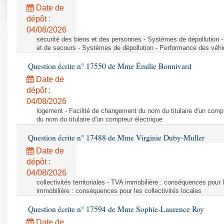
Rapports d'enquête
Date de
Rapports législatifs
dépôt :
Rapports sur l'application des lois
04/08/2026
Baromètre de l’application des lois
sécurité des biens et des personnes - Systèmes de dépollution 
et de secours - Systèmes de dépollution - Performance des véhi
Question écrite n° 17550 de Mme Émilie Bonnivard
Dossiers législatifs
Date de
Budget et sécurité sociale
dépôt :
Questions écrites et orales
04/08/2026
Comptes rendus des débats
logement - Facilité de changement du nom du titulaire d'un compt
du nom du titulaire d'un compteur électrique
Question écrite n° 17488 de Mme Virginie Duby-Muller
Date de
dépôt :
04/08/2026
collectivités territoriales - TVA immobilière : conséquences pour 
immobilière : conséquences pour les collectivités locales
Question écrite n° 17594 de Mme Sophie-Laurence Roy
Date de