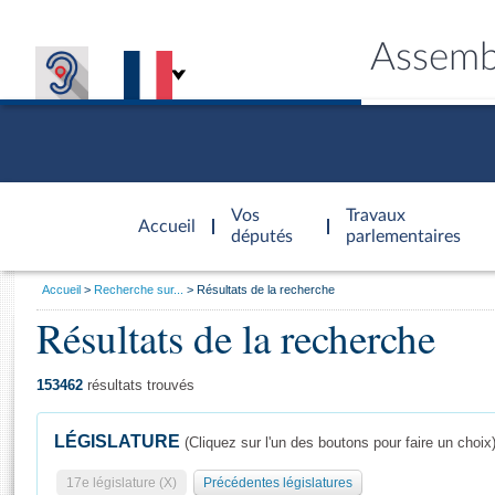
Assemb
Accèder à
la page
Vos
Travaux
Accueil
d'accueil
députés
parlementaires
Vous
Accueil
Recherche sur...
Résultats de la recherche
êtes
Résultats de la recherche
Général
ici
CONNEX
TRAVA
CONNA
DÉC
:
153462
résultats trouvés
LÉGISLATURE
(Cliquez sur l'un des boutons pour faire un choix
17e législature (X)
Précédentes législatures