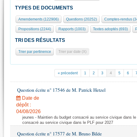
S'id
Présidence
Séance publique
Rôle et pouvoirs de l'Assemblée
Visiter l'Assemblée
TYPES DE DOCUMENTS
Fiches « Connaissance de l’Assemblée »
577 députés
Commissions et autres organes
Visite virtuelle du palais Bourbon
Amendements (122906)
Questions (20252)
Comptes-rendus (3
Organisation de l'Assemblée
Groupes politiques
Europe et International
Assister à une séance
Mot
Propositions (2244)
Rapports (1003)
Textes adoptés (693)
P
Présidence
Conférence des Présidents
Bureau
Collège des Ques
Élections législatives
Contrôle et évaluation
Accès des chercheurs à l’Assemblée
TRI DES RÉSULTATS
Congrès
Les évènements
S'inscrire
Trier par pertinence
Trier par date (X)
Pétitions
Statistiques et chiffres clés
Transparence et déontologie
Vous n'ave
Patrimoine
E
Documents de référence
« précedent
1
2
3
4
5
6
La Bibliothèque
( Constitution | Règlement de l'Assemblée ... )
Documents parlementaires
Les archives
Question écrite n° 17546 de M. Patrick Hetzel
Projets de loi
Contacts et plan d'accès
Date de
Propositions de loi
Histoire
Photos libres de droit
dépôt :
Amendements
Juniors
04/08/2026
Textes adoptés
jeunes - Maintien du budget consacré au service civique dans le
Anciennes législatures
consacré au service civique dans le PLF pour 2027
Liens vers les sites publics
Rapports d'information
Question écrite n° 17577 de M. Bruno Bilde