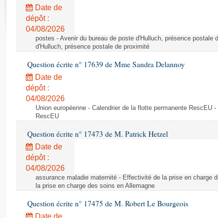
Rapports d'enquête
Date de
Rapports législatifs
dépôt :
Rapports sur l'application des lois
04/08/2026
Baromètre de l’application des lois
postes - Avenir du bureau de poste d'Hulluch, présence postale d
d'Hulluch, présence postale de proximité
Question écrite n° 17639 de Mme Sandra Delannoy
Dossiers législatifs
Date de
Budget et sécurité sociale
dépôt :
Questions écrites et orales
04/08/2026
Comptes rendus des débats
Union européenne - Calendrier de la flotte permanente RescEU - 
RescEU
Question écrite n° 17473 de M. Patrick Hetzel
Date de
dépôt :
04/08/2026
assurance maladie maternité - Effectivité de la prise en charge d
la prise en charge des soins en Allemagne
Question écrite n° 17475 de M. Robert Le Bourgeois
Date de