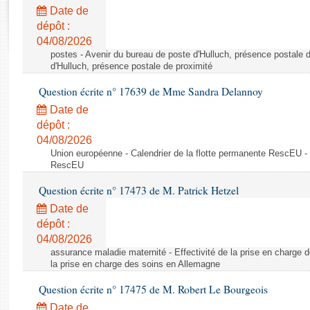
Rapports d'enquête
Date de
Rapports législatifs
dépôt :
Rapports sur l'application des lois
04/08/2026
Baromètre de l’application des lois
postes - Avenir du bureau de poste d'Hulluch, présence postale d
d'Hulluch, présence postale de proximité
Question écrite n° 17639 de Mme Sandra Delannoy
Dossiers législatifs
Date de
Budget et sécurité sociale
dépôt :
Questions écrites et orales
04/08/2026
Comptes rendus des débats
Union européenne - Calendrier de la flotte permanente RescEU - 
RescEU
Question écrite n° 17473 de M. Patrick Hetzel
Date de
dépôt :
04/08/2026
assurance maladie maternité - Effectivité de la prise en charge d
la prise en charge des soins en Allemagne
Question écrite n° 17475 de M. Robert Le Bourgeois
Date de