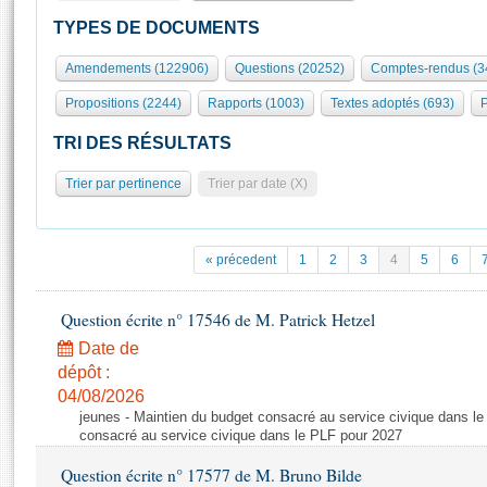
S'id
Présidence
Séance publique
Rôle et pouvoirs de l'Assemblée
Visiter l'Assemblée
TYPES DE DOCUMENTS
Fiches « Connaissance de l’Assemblée »
577 députés
Commissions et autres organes
Visite virtuelle du palais Bourbon
Amendements (122906)
Questions (20252)
Comptes-rendus (3
Organisation de l'Assemblée
Groupes politiques
Europe et International
Assister à une séance
Mot
Propositions (2244)
Rapports (1003)
Textes adoptés (693)
P
Présidence
Conférence des Présidents
Bureau
Collège des Ques
Élections législatives
Contrôle et évaluation
Accès des chercheurs à l’Assemblée
TRI DES RÉSULTATS
Congrès
Les évènements
S'inscrire
Trier par pertinence
Trier par date (X)
Pétitions
Statistiques et chiffres clés
Transparence et déontologie
Vous n'ave
Patrimoine
E
Documents de référence
« précedent
1
2
3
4
5
6
La Bibliothèque
( Constitution | Règlement de l'Assemblée ... )
Documents parlementaires
Les archives
Question écrite n° 17546 de M. Patrick Hetzel
Projets de loi
Contacts et plan d'accès
Date de
Propositions de loi
Histoire
Photos libres de droit
dépôt :
Amendements
Juniors
04/08/2026
Textes adoptés
jeunes - Maintien du budget consacré au service civique dans le
Anciennes législatures
consacré au service civique dans le PLF pour 2027
Liens vers les sites publics
Rapports d'information
Question écrite n° 17577 de M. Bruno Bilde