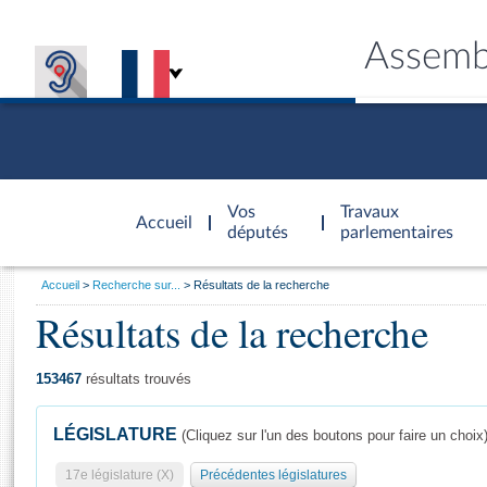
Assemb
Accèder à
la page
Vos
Travaux
Accueil
d'accueil
députés
parlementaires
Vous
Accueil
Recherche sur...
Résultats de la recherche
êtes
Résultats de la recherche
Général
ici
CONNEX
TRAVA
CONNA
DÉC
:
153467
résultats trouvés
LÉGISLATURE
(Cliquez sur l'un des boutons pour faire un choix
17e législature (X)
Précédentes législatures