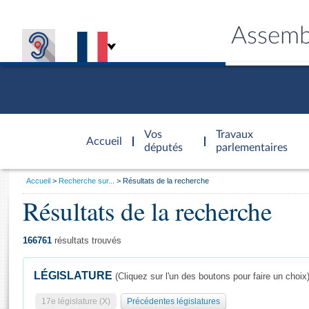
Assemb
Accèder à
la page
Vos
Travaux
Accueil
d'accueil
députés
parlementaires
Vous
Accueil
Recherche sur...
Résultats de la recherche
êtes
Résultats de la recherche
Général
ici
CONNEX
TRAVA
CONNA
DÉC
:
166761
résultats trouvés
LÉGISLATURE
(Cliquez sur l'un des boutons pour faire un choix
17e législature (X)
Précédentes législatures