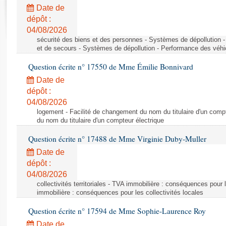
Rapports d'enquête
Date de
Rapports législatifs
dépôt :
Rapports sur l'application des lois
04/08/2026
Baromètre de l’application des lois
sécurité des biens et des personnes - Systèmes de dépollution 
et de secours - Systèmes de dépollution - Performance des véhi
Question écrite n° 17550 de Mme Émilie Bonnivard
Dossiers législatifs
Date de
Budget et sécurité sociale
dépôt :
Questions écrites et orales
04/08/2026
Comptes rendus des débats
logement - Facilité de changement du nom du titulaire d'un compt
du nom du titulaire d'un compteur électrique
Question écrite n° 17488 de Mme Virginie Duby-Muller
Date de
dépôt :
04/08/2026
collectivités territoriales - TVA immobilière : conséquences pour 
immobilière : conséquences pour les collectivités locales
Question écrite n° 17594 de Mme Sophie-Laurence Roy
Date de