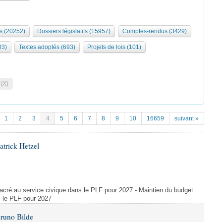
s (20252)
Dossiers législatifs (15957)
Comptes-rendus (3429)
03)
Textes adoptés (693)
Projets de lois (101)
 (X)
1
2
3
4
5
6
7
8
9
10
16659
suivant »
atrick Hetzel
acré au service civique dans le PLF pour 2027 - Maintien du budget
s le PLF pour 2027
Bruno Bilde