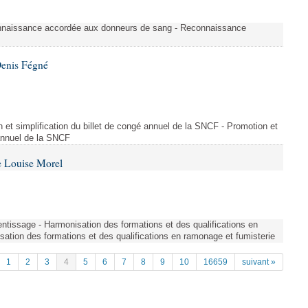
nnaissance accordée aux donneurs de sang - Reconnaissance
Denis Fégné
on et simplification du billet de congé annuel de la SNCF - Promotion et
 annuel de la SNCF
e Louise Morel
entissage - Harmonisation des formations et des qualifications en
sation des formations et des qualifications en ramonage et fumisterie
1
2
3
4
5
6
7
8
9
10
16659
suivant »