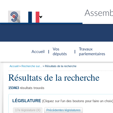
Assemb
Accèder à
la page
Vos
Travaux
Accueil
d'accueil
députés
parlementaires
Vous
Accueil
Recherche sur...
Résultats de la recherche
êtes
Résultats de la recherche
Général
ici
CONNEX
TRAVA
CONNA
DÉC
:
153463
résultats trouvés
LÉGISLATURE
(Cliquez sur l'un des boutons pour faire un choix
17e législature (X)
Précédentes législatures