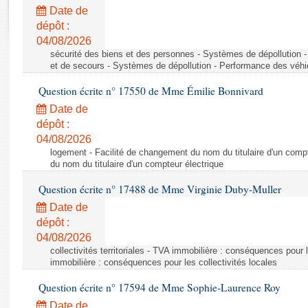
Rapports d'enquête
Date de
Rapports législatifs
dépôt :
Rapports sur l'application des lois
04/08/2026
Baromètre de l’application des lois
sécurité des biens et des personnes - Systèmes de dépollution 
et de secours - Systèmes de dépollution - Performance des véhi
Question écrite n° 17550 de Mme Émilie Bonnivard
Dossiers législatifs
Date de
Budget et sécurité sociale
dépôt :
Questions écrites et orales
04/08/2026
Comptes rendus des débats
logement - Facilité de changement du nom du titulaire d'un compt
du nom du titulaire d'un compteur électrique
Question écrite n° 17488 de Mme Virginie Duby-Muller
Date de
dépôt :
04/08/2026
collectivités territoriales - TVA immobilière : conséquences pour 
immobilière : conséquences pour les collectivités locales
Question écrite n° 17594 de Mme Sophie-Laurence Roy
Date de