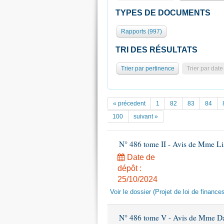
TYPES DE DOCUMENTS
Rapports (997)
TRI DES RÉSULTATS
Trier par pertinence
Trier par date
« précedent
1
82
83
84
100
suivant »
N° 486 tome II - Avis de Mme Lisa
Date de
dépôt :
25/10/2024
Voir le dossier (Projet de loi de financ
N° 486 tome V - Avis de Mme Danie