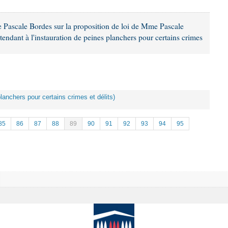
Pascale Bordes sur la proposition de loi de Mme Pascale
tendant à l'instauration de peines planchers pour certains crimes
planchers pour certains crimes et délits)
85
86
87
88
89
90
91
92
93
94
95