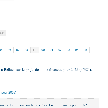
 (X)
85
86
87
88
89
90
91
92
93
94
95
 Belluco sur le projet de loi de finances pour 2025 (n°324).
es pour 2025)
lle Brulebois sur le projet de loi de finances pour 2025