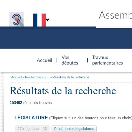
Assemb
Accèder à
la page
Vos
Travaux
Accueil
d'accueil
députés
parlementaires
Vous
Accueil
Recherche sur...
Résultats de la recherche
êtes
Résultats de la recherche
Général
ici
CONNEX
TRAVA
CONNA
DÉC
:
153462
résultats trouvés
LÉGISLATURE
(Cliquez sur l'un des boutons pour faire un choix
17e législature (X)
Précédentes législatures