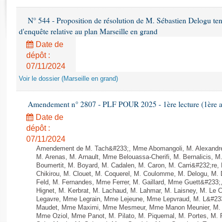
Rapports d'enquête
Rapports législatifs
N° 544 - Proposition de résolution de M. Sébastien Delogu ten
Rapports sur l'application des lois
d'enquête relative au plan Marseille en grand
Baromètre de l’application des lois
Date de
dépôt :
07/11/2024
Dossiers législatifs
Voir le dossier (Marseille en grand)
Budget et sécurité sociale
Questions écrites et orales
Amendement n° 2807 - PLF POUR 2025 - 1ère lecture (1ère as
Comptes rendus des débats
Date de
dépôt :
07/11/2024
Amendement de M. Tach&#233;, Mme Abomangoli, M. Alexandr
M. Arenas, M. Arnault, Mme Belouassa-Cherifi, M. Bernalicis, 
Boumertit, M. Boyard, M. Cadalen, M. Caron, M. Carri&#232;re
Chikirou, M. Clouet, M. Coquerel, M. Coulomme, M. Delogu, M
Feld, M. Fernandes, Mme Ferrer, M. Gaillard, Mme Guett&#23
Hignet, M. Kerbrat, M. Lachaud, M. Lahmar, M. Laisney, M. Le 
Legavre, Mme Legrain, Mme Lejeune, Mme Lepvraud, M. L&#233
Maudet, Mme Maximi, Mme Mesmeur, Mme Manon Meunier, M. 
Mme Oziol, Mme Panot, M. Pilato, M. Piquemal, M. Portes, M