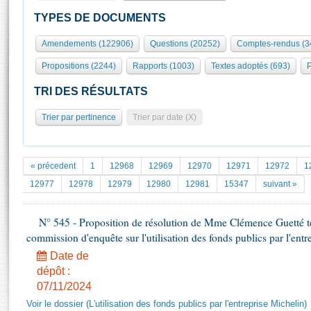
S'id
Présidence
Séance publique
Rôle et pouvoirs de l'Assemblée
Visiter l'Assemblée
TYPES DE DOCUMENTS
Fiches « Connaissance de l’Assemblée »
577 députés
Commissions et autres organes
Visite virtuelle du palais Bourbon
Amendements (122906)
Questions (20252)
Comptes-rendus (3
Organisation de l'Assemblée
Groupes politiques
Europe et International
Assister à une séance
Mot
Propositions (2244)
Rapports (1003)
Textes adoptés (693)
P
Présidence
Conférence des Présidents
Bureau
Collège des Ques
Élections législatives
Contrôle et évaluation
Accès des chercheurs à l’Assemblée
TRI DES RÉSULTATS
Congrès
Les évènements
S'inscrire
Trier par pertinence
Trier par date (X)
Pétitions
Statistiques et chiffres clés
Transparence et déontologie
Vous n'ave
Patrimoine
E
Documents de référence
« précedent
1
12968
12969
12970
12971
12972
1
La Bibliothèque
( Constitution | Règlement de l'Assemblée ... )
Documents parlementaires
12977
12978
12979
12980
12981
15347
suivant »
Les archives
Projets de loi
Contacts et plan d'accès
N° 545 - Proposition de résolution de Mme Clémence Guetté te
Propositions de loi
Histoire
commission d'enquête sur l'utilisation des fonds publics par l'ent
Photos libres de droit
Amendements
Juniors
Date de
Textes adoptés
Anciennes législatures
dépôt :
07/11/2024
Liens vers les sites publics
Rapports d'information
Voir le dossier (L'utilisation des fonds publics par l'entreprise Michelin)