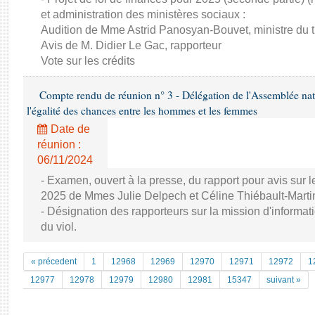
et administration des ministères sociaux :
Audition de Mme Astrid Panosyan-Bouvet, ministre du tr
Avis de M. Didier Le Gac, rapporteur
Vote sur les crédits
Compte rendu de réunion n° 3 - Délégation de l'Assemblée nati
l'égalité des chances entre les hommes et les femmes
Date de
réunion :
06/11/2024
- Examen, ouvert à la presse, du rapport pour avis sur l
2025 de Mmes Julie Delpech et Céline Thiébault-Marti
- Désignation des rapporteurs sur la mission d'informatio
du viol.
« précedent
1
12968
12969
12970
12971
12972
1
12977
12978
12979
12980
12981
15347
suivant »