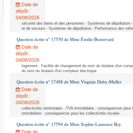
Rapports d'enquête
Date de
Rapports législatifs
dépôt :
Rapports sur l'application des lois
04/08/2026
Baromètre de l’application des lois
sécurité des biens et des personnes - Systèmes de dépollution 
et de secours - Systèmes de dépollution - Performance des véhi
Question écrite n° 17550 de Mme Émilie Bonnivard
Dossiers législatifs
Date de
Budget et sécurité sociale
dépôt :
Questions écrites et orales
04/08/2026
Comptes rendus des débats
logement - Facilité de changement du nom du titulaire d'un compt
du nom du titulaire d'un compteur électrique
Question écrite n° 17488 de Mme Virginie Duby-Muller
Date de
dépôt :
04/08/2026
collectivités territoriales - TVA immobilière : conséquences pour 
immobilière : conséquences pour les collectivités locales
Question écrite n° 17594 de Mme Sophie-Laurence Roy
Date de