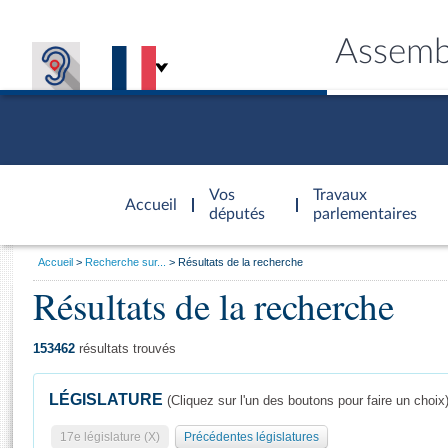
Assemb
Accèder à
la page
Vos
Travaux
Accueil
d'accueil
députés
parlementaires
Vous
Accueil
Recherche sur...
Résultats de la recherche
êtes
Résultats de la recherche
Général
ici
CONNEX
TRAVA
CONNA
DÉC
:
153462
résultats trouvés
LÉGISLATURE
(Cliquez sur l'un des boutons pour faire un choix
17e législature (X)
Précédentes législatures