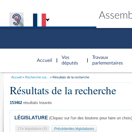
Assemb
Accèder à
la page
Vos
Travaux
Accueil
d'accueil
députés
parlementaires
Vous
Accueil
Recherche sur...
Résultats de la recherche
êtes
Résultats de la recherche
Général
ici
CONNEX
TRAVA
CONNA
DÉC
:
153462
résultats trouvés
LÉGISLATURE
(Cliquez sur l'un des boutons pour faire un choix
17e législature (X)
Précédentes législatures