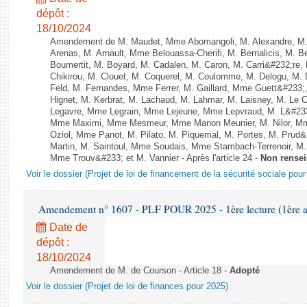
dépôt :
18/10/2024
Amendement de M. Maudet, Mme Abomangoli, M. Alexandre, M
Arenas, M. Arnault, Mme Belouassa-Cherifi, M. Bernalicis, M. 
Boumertit, M. Boyard, M. Cadalen, M. Caron, M. Carri&#232;re
Chikirou, M. Clouet, M. Coquerel, M. Coulomme, M. Delogu, M
Feld, M. Fernandes, Mme Ferrer, M. Gaillard, Mme Guett&#23
Hignet, M. Kerbrat, M. Lachaud, M. Lahmar, M. Laisney, M. Le 
Legavre, Mme Legrain, Mme Lejeune, Mme Lepvraud, M. L&#233
Mme Maximi, Mme Mesmeur, Mme Manon Meunier, M. Nilor, 
Oziol, Mme Panot, M. Pilato, M. Piquemal, M. Portes, M. Prud
Martin, M. Saintoul, Mme Soudais, Mme Stambach-Terrenoir, M.
Mme Trouv&#233; et M. Vannier - Après l'article 24 -
Non rense
Voir le dossier (Projet de loi de financement de la sécurité sociale pou
Amendement n° 1607 - PLF POUR 2025 - 1ère lecture (1ère as
Date de
dépôt :
18/10/2024
Amendement de M. de Courson - Article 18 -
Adopté
Voir le dossier (Projet de loi de finances pour 2025)