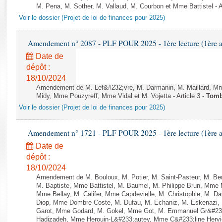
Rapports d'enquête
M. Pena, M. Sother, M. Vallaud, M. Courbon et Mme Battistel - Ap
Rapports législatifs
Voir le dossier (Projet de loi de finances pour 2025)
Rapports sur l'application des lois
Baromètre de l’application des lois
Amendement n° 2087 - PLF POUR 2025 - 1ère lecture (1ère as
Date de
dépôt :
Dossiers législatifs
18/10/2024
Budget et sécurité sociale
Amendement de M. Lef&#232;vre, M. Darmanin, M. Maillard, Mme
Questions écrites et orales
Midy, Mme Pouzyreff, Mme Vidal et M. Vojetta - Article 3 -
Tom
Comptes rendus des débats
Voir le dossier (Projet de loi de finances pour 2025)
Amendement n° 1721 - PLF POUR 2025 - 1ère lecture (1ère as
Date de
dépôt :
18/10/2024
Amendement de M. Bouloux, M. Potier, M. Saint-Pasteur, M. Be
M. Baptiste, Mme Battistel, M. Baumel, M. Philippe Brun, Mme 
Mme Bellay, M. Califer, Mme Capdevielle, M. Christophle, M. Da
Diop, Mme Dombre Coste, M. Dufau, M. Echaniz, M. Eskenazi,
Garot, Mme Godard, M. Gokel, Mme Got, M. Emmanuel Gr&#233
Hadizadeh, Mme Herouin-L&#233;autey, Mme C&#233;line Herv