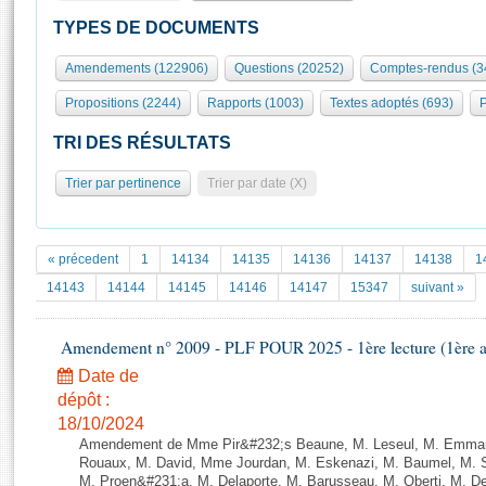
S'id
Présidence
Séance publique
Rôle et pouvoirs de l'Assemblée
Visiter l'Assemblée
TYPES DE DOCUMENTS
Fiches « Connaissance de l’Assemblée »
577 députés
Commissions et autres organes
Visite virtuelle du palais Bourbon
Amendements (122906)
Questions (20252)
Comptes-rendus (3
Organisation de l'Assemblée
Groupes politiques
Europe et International
Assister à une séance
Mot
Propositions (2244)
Rapports (1003)
Textes adoptés (693)
P
Présidence
Conférence des Présidents
Bureau
Collège des Ques
Élections législatives
Contrôle et évaluation
Accès des chercheurs à l’Assemblée
TRI DES RÉSULTATS
Congrès
Les évènements
S'inscrire
Trier par pertinence
Trier par date (X)
Pétitions
Statistiques et chiffres clés
Transparence et déontologie
Vous n'ave
Patrimoine
E
Documents de référence
« précedent
1
14134
14135
14136
14137
14138
1
La Bibliothèque
( Constitution | Règlement de l'Assemblée ... )
Documents parlementaires
14143
14144
14145
14146
14147
15347
suivant »
Les archives
Projets de loi
Contacts et plan d'accès
Amendement n° 2009 - PLF POUR 2025 - 1ère lecture (1ère as
Propositions de loi
Histoire
Photos libres de droit
Amendements
Date de
Juniors
dépôt :
Textes adoptés
Anciennes législatures
18/10/2024
Amendement de Mme Pir&#232;s Beaune, M. Leseul, M. Emman
Liens vers les sites publics
Rapports d'information
Rouaux, M. David, Mme Jourdan, M. Eskenazi, M. Baumel, M. S
M. Proen&#231;a, M. Delaporte, M. Barusseau, M. Oberti, M. De