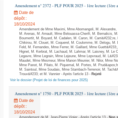
Amendement n° 2372 - PLF POUR 2025 - 1ère lecture (1ère as
Date de
dépôt :
18/10/2024
Amendement de Mme Maximi, Mme Abomangoli, M. Alexandre, 
M. Arenas, M. Arnault, Mme Belouassa-Cherifi, M. Bernalicis, 
Boumertit, M. Boyard, M. Cadalen, M. Caron, M. Carri&#232;re
Chikirou, M. Clouet, M. Coquerel, M. Coulomme, M. Delogu, M
Feld, M. Fernandes, Mme Ferrer, M. Gaillard, Mme Guett&#23
Hignet, M. Kerbrat, M. Lachaud, M. Lahmar, M. Laisney, M. Le 
Legavre, Mme Legrain, Mme Lejeune, Mme Lepvraud, M. L&#233
Maudet, Mme Mesmeur, Mme Manon Meunier, M. Nilor, Mme N
Mme Panot, M. Pilato, M. Piquemal, M. Portes, M. Prud&apos;h
M. Saintoul, Mme Soudais, Mme Stambach-Terrenoir, M. Tach&
Trouv&#233; et M. Vannier - Après l'article 13 -
Rejeté
Voir le dossier (Projet de loi de finances pour 2025)
Amendement n° 1750 - PLF POUR 2025 - 1ère lecture (1ère as
Date de
dépôt :
18/10/2024
Amendement de M. Jean-Pierre Vigier - Après l'article 13 -
Non 