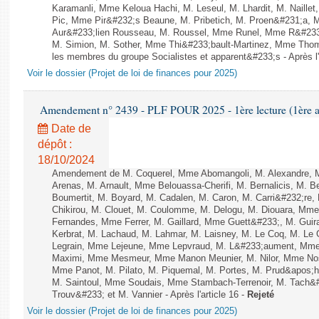
Karamanli, Mme Keloua Hachi, M. Leseul, M. Lhardit, M. Naille
Pic, Mme Pir&#232;s Beaune, M. Pribetich, M. Proen&#231;a,
Aur&#233;lien Rousseau, M. Roussel, Mme Runel, Mme R&#233;
M. Simion, M. Sother, Mme Thi&#233;bault-Martinez, Mme Thomin
les membres du groupe Socialistes et apparent&#233;s - Après l'
Voir le dossier (Projet de loi de finances pour 2025)
Amendement n° 2439 - PLF POUR 2025 - 1ère lecture (1ère as
Date de
dépôt :
18/10/2024
Amendement de M. Coquerel, Mme Abomangoli, M. Alexandre, 
Arenas, M. Arnault, Mme Belouassa-Cherifi, M. Bernalicis, M. 
Boumertit, M. Boyard, M. Cadalen, M. Caron, M. Carri&#232;re
Chikirou, M. Clouet, M. Coulomme, M. Delogu, M. Diouara, Mm
Fernandes, Mme Ferrer, M. Gaillard, Mme Guett&#233;, M. Gu
Kerbrat, M. Lachaud, M. Lahmar, M. Laisney, M. Le Coq, M. Le
Legrain, Mme Lejeune, Mme Lepvraud, M. L&#233;aument, Mme
Maximi, Mme Mesmeur, Mme Manon Meunier, M. Nilor, Mme N
Mme Panot, M. Pilato, M. Piquemal, M. Portes, M. Prud&apos;h
M. Saintoul, Mme Soudais, Mme Stambach-Terrenoir, M. Tach&
Trouv&#233; et M. Vannier - Après l'article 16 -
Rejeté
Voir le dossier (Projet de loi de finances pour 2025)