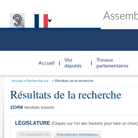
Assemb
Accèder à
la page
Vos
Travaux
Accueil
d'accueil
députés
parlementaires
Vous
Accueil
Recherche sur...
Résultats de la recherche
êtes
Résultats de la recherche
Général
ici
CONNEX
TRAVA
CONNA
DÉC
:
153456
résultats trouvés
LÉGISLATURE
(Cliquez sur l'un des boutons pour faire un choix
17e législature (X)
Précédentes législatures