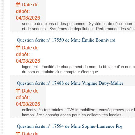
Rapports d'enquête
Date de
Rapports législatifs
dépôt :
Rapports sur l'application des lois
04/08/2026
Baromètre de l’application des lois
sécurité des biens et des personnes - Systèmes de dépollution 
et de secours - Systèmes de dépollution - Performance des véhi
Question écrite n° 17550 de Mme Émilie Bonnivard
Dossiers législatifs
Date de
Budget et sécurité sociale
dépôt :
Questions écrites et orales
04/08/2026
Comptes rendus des débats
logement - Facilité de changement du nom du titulaire d'un compt
du nom du titulaire d'un compteur électrique
Question écrite n° 17488 de Mme Virginie Duby-Muller
Date de
dépôt :
04/08/2026
collectivités territoriales - TVA immobilière : conséquences pour 
immobilière : conséquences pour les collectivités locales
Question écrite n° 17594 de Mme Sophie-Laurence Roy
Date de